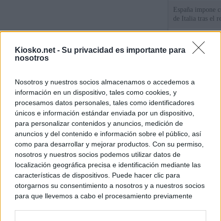
España impone co
de Italia tras el
Qué hay detrás d
Kiosko.net -
Su privacidad es importante para
España por la cri
nosotros
Sira Rego: "Es i
Nosotros y nuestros socios almacenamos o accedemos a
personas se muev
información en un dispositivo, tales como cookies, y
algo"
procesamos datos personales, tales como identificadores
únicos e información estándar enviada por un dispositivo,
para personalizar contenidos y anuncios, medición de
© Kiosko.net
Aviso Legal
Privacidad y Cookies
anuncios y del contenido e información sobre el público, así
como para desarrollar y mejorar productos. Con su permiso,
nosotros y nuestros socios podemos utilizar datos de
localización geográfica precisa e identificación mediante las
características de dispositivos. Puede hacer clic para
otorgarnos su consentimiento a nosotros y a nuestros socios
para que llevemos a cabo el procesamiento previamente
descrito. De forma alternativa, puede acceder a información
más detallada y cambiar sus preferencias antes de otorgar o