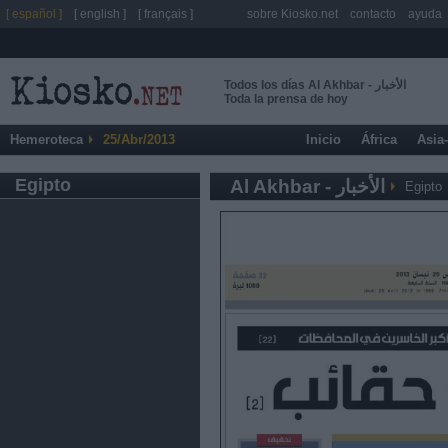
[ español ]
[ english ]
[ français ]
sobre Kiosko.net
contacto
ayuda
Todos los días Al Akhbar - الأخبار
Toda la prensa de hoy
Hemeroteca
25/Abr/2013
Inicio
África
Asia
Egipto
Al Akhbar - الأخبار
Egipto