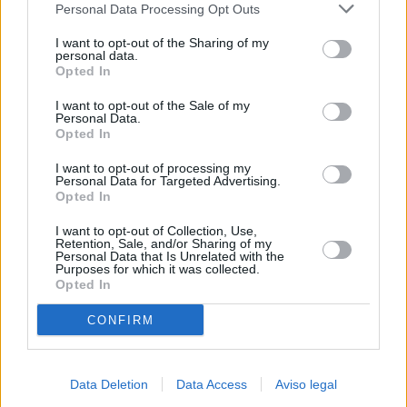
Personal Data Processing Opt Outs
negar su consentimiento. Tenga en cuenta que algún
procesamiento de sus datos personales puede no requerir
I want to opt-out of the Sharing of my
de su consentimiento, pero usted tiene el derecho de
personal data.
rechazar tal procesamiento. Sus preferencias se aplicarán
Opted In
solo a este sitio web. Puede cambiar sus preferencias en
I want to opt-out of the Sale of my
cualquier momento entrando de nuevo en este sitio web o
Personal Data.
visitando nuestra política de privacidad.
Opted In
I want to opt-out of processing my
Personal Data for Targeted Advertising.
Opted In
I want to opt-out of Collection, Use,
Retention, Sale, and/or Sharing of my
Personal Data that Is Unrelated with the
Purposes for which it was collected.
Opted In
CONFIRM
Data Deletion
Data Access
Aviso legal