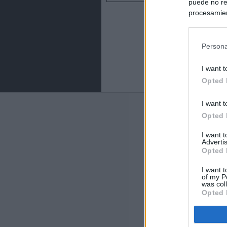
puede no re
procesamien
preferencia
política de 
Persona
I want t
Opted 
I want t
Últimas notic
Opted 
España impone co
I want 
Meloni a quitar
Advertis
Opted 
Italia rechaza 
I want t
España hasta el
of my P
was col
Opted 
La Fiscalía act
asignados por la