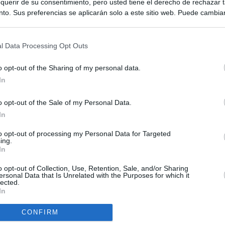
querir de su consentimiento, pero usted tiene el derecho de rechazar t
to. Sus preferencias se aplicarán solo a este sitio web. Puede cambia
s en cualquier momento entrando de nuevo en este sitio web o visitan
privacidad.
l Data Processing Opt Outs
o opt-out of the Sharing of my personal data.
In
o opt-out of the Sale of my Personal Data.
ias
SO
In
Kio
ntroles a los viajeros procedentes de Italia tras el rechazo de
to opt-out of processing my Personal Data for Targeted
los
ing.
Nav
In
del
el ultimátum del Gobierno y mantiene los controles a viajeros de
SÍ
o opt-out of Collection, Use, Retention, Sale, and/or Sharing
 15 de agosto: "No aceptamos imposiciones"
ersonal Data that Is Unrelated with the Purposes for which it
lected.
In
uará contra las comunidades que no acojan a los menores
 crisis de Ceuta
CONFIRM