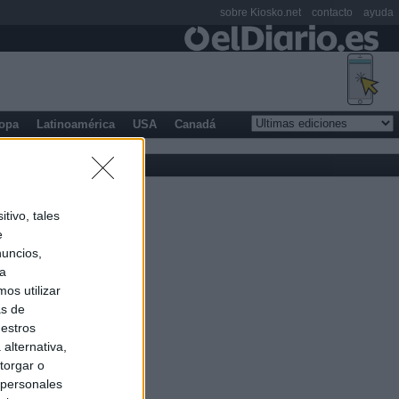
sobre Kiosko.net
contacto
ayuda
opa
Latinoamérica
USA
Canadá
tivo, tales
e
nuncios,
ra
os utilizar
as de
uestros
alternativa,
torgar o
 personales