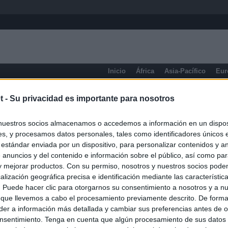
Inicio
África
Asia-Pacífico
Eur
Emiratos Árabes
t -
Su privacidad es importante para nosotros
nuestros socios almacenamos o accedemos a información en un disposi
s, y procesamos datos personales, tales como identificadores únicos 
 estándar enviada por un dispositivo, para personalizar contenidos y a
 anuncios y del contenido e información sobre el público, así como pa
 y mejorar productos. Con su permiso, nosotros y nuestros socios podem
alización geográfica precisa e identificación mediante las característic
s. Puede hacer clic para otorgarnos su consentimiento a nosotros y a n
 que llevemos a cabo el procesamiento previamente descrito. De forma 
er a información más detallada y cambiar sus preferencias antes de o
nsentimiento. Tenga en cuenta que algún procesamiento de sus datos