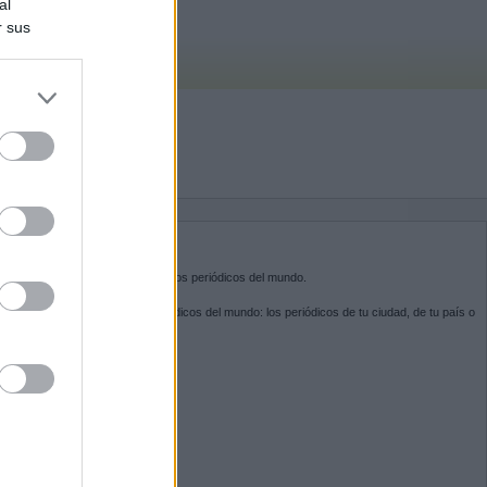
al
r sus
do nuestra
BRE KIOSKO.NET
sko.net
es la puerta de entrada a los periódicos del mundo.
ega por las portadas de los periódicos del mundo: los periódicos de tu ciudad, de tu país o
 otro extremo del mundo.
GUENOS