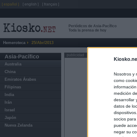
[ español ]
[ english ]
[ français ]
Periódicos de Asia-Pacífico
Toda la prensa de hoy
Hemeroteca
25/Abr/2013
publicidad
Asia-Pacífico
Kiosko.ne
Australia
China
Nosotros y 
Emiratos Árabes
como cookie
información
Filipinas
medición de
India
desarrollar
Irán
datos de loc
Israel
dispositivo
Japón
socios para
Nueva Zelanda
puede acced
negar su co