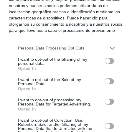
nosotros y nuestros socios podemos utilizar datos de
localización geográfica precisa e identificación mediante las
características de dispositivos. Puede hacer clic para
otorgarnos su consentimiento a nosotros y a nuestros socios
para que llevemos a cabo el procesamiento previamente
descrito. De forma alternativa, puede acceder a información
más detallada y cambiar sus preferencias antes de otorgar o
Personal Data Processing Opt Outs
negar su consentimiento. Tenga en cuenta que algún
procesamiento de sus datos personales puede no requerir
I want to opt-out of the Sharing of my
de su consentimiento, pero usted tiene el derecho de
personal data.
rechazar tal procesamiento. Sus preferencias se aplicarán
Opted In
solo a este sitio web. Puede cambiar sus preferencias en
I want to opt-out of the Sale of my
cualquier momento entrando de nuevo en este sitio web o
Personal Data.
visitando nuestra política de privacidad.
Opted In
I want to opt-out of processing my
Personal Data for Targeted Advertising.
Opted In
I want to opt-out of Collection, Use,
Retention, Sale, and/or Sharing of my
Personal Data that Is Unrelated with the