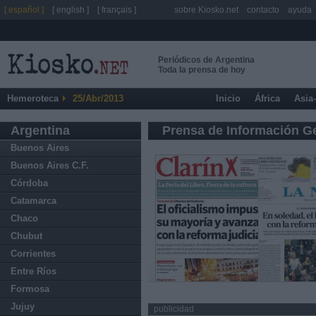
[ español ]
[ english ]
[ français ]
sobre Kiosko.net
contacto
ayuda
Periódicos de Argentina
Toda la prensa de hoy
Hemeroteca
25/Abr/2013
Inicio
África
Asia
Argentina
Prensa de Información G
Buenos Aires
Buenos Aires C.F.
Córdoba
Catamarca
Chaco
Chubut
Corrientes
Entre Ríos
Formosa
Jujuy
publicidad