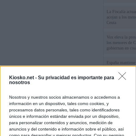
La Fiscalía actu
acojan a los meno
Ceuta
Vox eleva la pres
los menores de C
gobiernan en coa
España mantiene l
coordinación con
cruzar la fronter
Kiosko.net -
Su privacidad es importante para
nosotros
Tatuajes, cicatri
que busca a los d
Nosotros y nuestros socios almacenamos o accedemos a
Ceuta
información en un dispositivo, tales como cookies, y
procesamos datos personales, tales como identificadores
únicos e información estándar enviada por un dispositivo,
© Kiosko.net
Aviso Legal
Privacidad y Cookies
para personalizar contenidos y anuncios, medición de
anuncios y del contenido e información sobre el público, así
como para desarrollar y mejorar productos. Con su permiso,