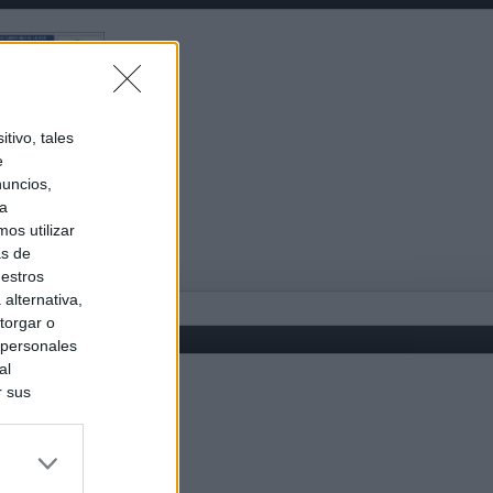
tivo, tales
e
nuncios,
ra
os utilizar
as de
uestros
alternativa,
torgar o
 personales
al
r sus
do nuestra