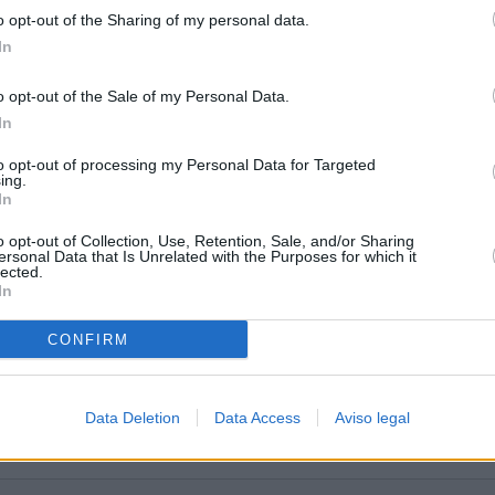
o opt-out of the Sharing of my personal data.
In
o opt-out of the Sale of my Personal Data.
In
zuela
to opt-out of processing my Personal Data for Targeted
ing.
In
o opt-out of Collection, Use, Retention, Sale, and/or Sharing
ersonal Data that Is Unrelated with the Purposes for which it
lected.
In
CONFIRM
Data Deletion
Data Access
Aviso legal