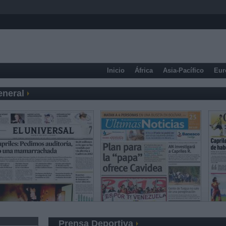
Inicio
África
Asia-Pacífico
Eur
eneral
Prensa Deportiva