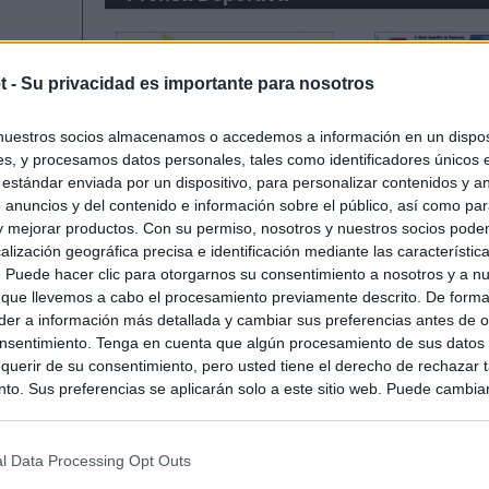
t -
Su privacidad es importante para nosotros
nuestros socios almacenamos o accedemos a información en un disposi
s, y procesamos datos personales, tales como identificadores únicos 
 estándar enviada por un dispositivo, para personalizar contenidos y a
 anuncios y del contenido e información sobre el público, así como pa
 y mejorar productos. Con su permiso, nosotros y nuestros socios podem
alización geográfica precisa e identificación mediante las característic
s. Puede hacer clic para otorgarnos su consentimiento a nosotros y a n
 que llevemos a cabo el procesamiento previamente descrito. De forma 
er a información más detallada y cambiar sus preferencias antes de o
nsentimiento. Tenga en cuenta que algún procesamiento de sus datos
querir de su consentimiento, pero usted tiene el derecho de rechazar t
to. Sus preferencias se aplicarán solo a este sitio web. Puede cambia
s en cualquier momento entrando de nuevo en este sitio web o visitan
privacidad.
l Data Processing Opt Outs