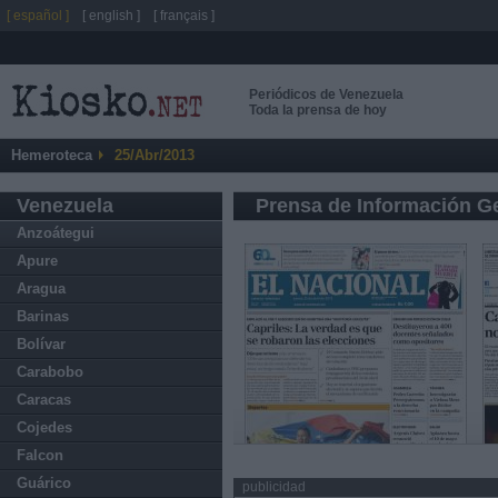
[ español ]
[ english ]
[ français ]
Periódicos de Venezuela
Toda la prensa de hoy
Hemeroteca
25/Abr/2013
Venezuela
Prensa de Información G
Anzoátegui
Apure
Aragua
Barinas
Bolívar
Carabobo
Caracas
Cojedes
Falcon
Guárico
publicidad