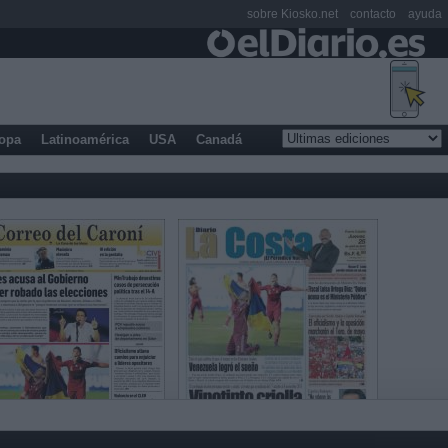
sobre Kiosko.net
contacto
ayuda
opa
Latinoamérica
USA
Canadá