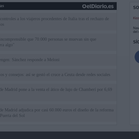
ias
SO
Kio
ntroles a los viajeros procedentes de Italia tras el rechazo de
los
Nav
del
incomprensible que 70.000 personas se muevan sin que
SÍ
ra algo"
uta a Schengen: Sánchez responde a Meloni
os y consejos: así se gestó el cruce a Ceuta desde redes sociales
 Madrid pone a la venta el ático de lujo de Chamberí por 6,69
 Madrid adjudica por casi 60.000 euros el diseño de la reforma
 Puerta del Sol