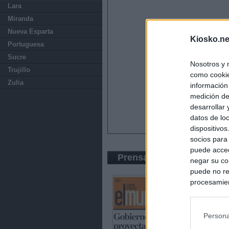
Lara
Miranda
Nueva Esparta
Kiosko.ne
Portuguesa
Sucre
Nosotros y 
Trujillo
como cookie
Zulia
información
medición de
desarrollar
datos de loc
dispositivo
socios para
puede acced
Prensa Económica
negar su co
puede no re
procesamien
preferencia
política de 
Persona