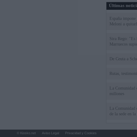
Últimas notic
España impone co
Meloni a quitar
Sira Rego: "Es 
Marruecos supie
De Ce
Rutas, testimoni
La Comunidad de
millones
La Comunidad de
de la sede en la
© Kiosko.net
Aviso Legal
Privacidad y Cookies