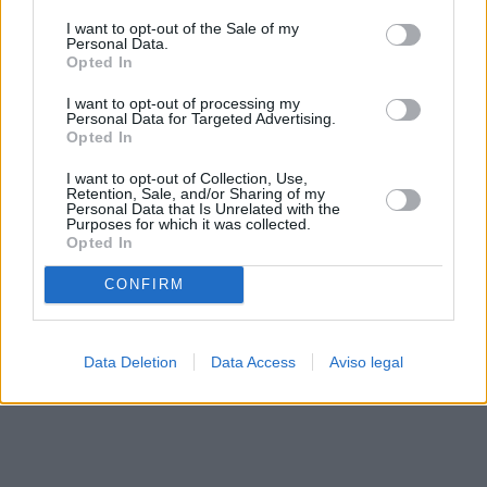
solo a este sitio web. Puede cambiar sus preferencias en
I want to opt-out of the Sale of my
cualquier momento entrando de nuevo en este sitio web o
Personal Data.
visitando nuestra política de privacidad.
Opted In
I want to opt-out of processing my
Personal Data for Targeted Advertising.
Opted In
I want to opt-out of Collection, Use,
Retention, Sale, and/or Sharing of my
Personal Data that Is Unrelated with the
Purposes for which it was collected.
Opted In
CONFIRM
Data Deletion
Data Access
Aviso legal