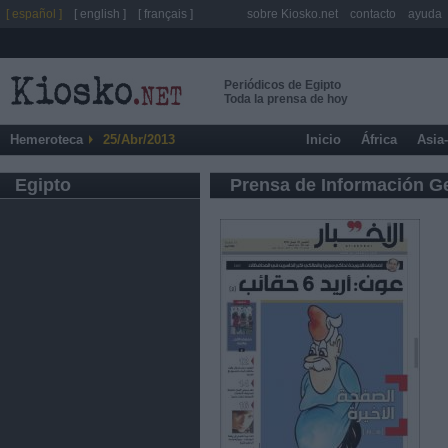
[ español ]
[ english ]
[ français ]
sobre Kiosko.net
contacto
ayuda
Periódicos de Egipto
Toda la prensa de hoy
Hemeroteca
25/Abr/2013
Inicio
África
Asia
Egipto
Prensa de Información G