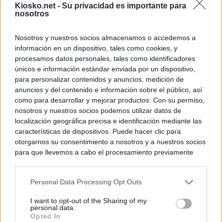
Kiosko.net -
Su privacidad es importante para
nosotros
Nosotros y nuestros socios almacenamos o accedemos a
información en un dispositivo, tales como cookies, y
procesamos datos personales, tales como identificadores
únicos e información estándar enviada por un dispositivo,
para personalizar contenidos y anuncios, medición de
anuncios y del contenido e información sobre el público, así
como para desarrollar y mejorar productos. Con su permiso,
nosotros y nuestros socios podemos utilizar datos de
localización geográfica precisa e identificación mediante las
características de dispositivos. Puede hacer clic para
otorgarnos su consentimiento a nosotros y a nuestros socios
para que llevemos a cabo el procesamiento previamente
descrito. De forma alternativa, puede acceder a información
más detallada y cambiar sus preferencias antes de otorgar o
Personal Data Processing Opt Outs
negar su consentimiento. Tenga en cuenta que algún
procesamiento de sus datos personales puede no requerir
I want to opt-out of the Sharing of my
de su consentimiento, pero usted tiene el derecho de
personal data.
rechazar tal procesamiento. Sus preferencias se aplicarán
Opted In