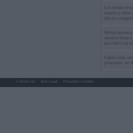
Los vecinos leva
mujeres y niñas 
días no consegu
Meloni denuncia 
mientras llama a
para Italia con 
España tiene cas
principales, un 3
© Kiosko.net
Aviso Legal
Privacidad y Cookies