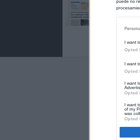
puede no re
procesamien
preferencia
política de 
Persona
I want t
Opted 
I want t
Últimas notic
Opted 
España impone co
I want 
Meloni a quitar
Advertis
Opted 
Italia rechaza 
I want t
España hasta el
of my P
was col
Opted 
La Fiscalía act
asignados por la