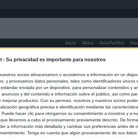
Inicio
África
Asia-Pacífico
Eur
eneral
t -
Su privacidad es importante para nosotros
nuestros socios almacenamos o accedemos a información en un disposi
s, y procesamos datos personales, tales como identificadores únicos 
 estándar enviada por un dispositivo, para personalizar contenidos y a
 anuncios y del contenido e información sobre el público, así como pa
 y mejorar productos. Con su permiso, nosotros y nuestros socios podem
alización geográfica precisa e identificación mediante las característic
s. Puede hacer clic para otorgarnos su consentimiento a nosotros y a n
 que llevemos a cabo el procesamiento previamente descrito. De forma 
er a información más detallada y cambiar sus preferencias antes de o
nsentimiento. Tenga en cuenta que algún procesamiento de sus datos