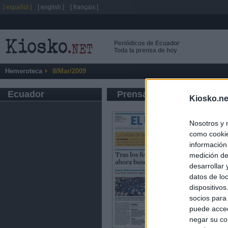
[ español ]
[ english ]
[ français ]
Periódicos de Ecuador
Toda la prensa de hoy
Hemeroteca
8/Mar/2009
Ecuador
Prensa de Información G
Kiosko.ne
Nosotros y 
como cookie
información
medición de
desarrollar
datos de loc
dispositivo
socios para
puede acced
negar su co