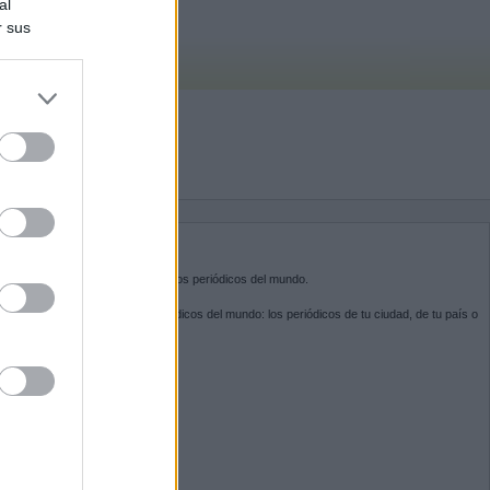
al
r sus
do nuestra
BRE KIOSKO.NET
sko.net
es la puerta de entrada a los periódicos del mundo.
ega por las portadas de los periódicos del mundo: los periódicos de tu ciudad, de tu país o
 otro extremo del mundo.
GUENOS