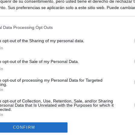
querir de su consentimiento, pero usted tiene el derecho de rechazar t
to. Sus preferencias se aplicarán solo a este sitio web. Puede cambia
s en cualquier momento entrando de nuevo en este sitio web o visitan
privacidad.
l Data Processing Opt Outs
o opt-out of the Sharing of my personal data.
In
o opt-out of the Sale of my Personal Data.
ias
SO
In
Kio
ntroles a los viajeros procedentes de Italia tras el rechazo de
to opt-out of processing my Personal Data for Targeted
los
ing.
Nav
In
del
el ultimátum del Gobierno y mantiene los controles a viajeros de
SÍ
o opt-out of Collection, Use, Retention, Sale, and/or Sharing
 15 de agosto: "No aceptamos imposiciones"
ersonal Data that Is Unrelated with the Purposes for which it
lected.
In
uará contra las comunidades que no acojan a los menores
 crisis de Ceuta
CONFIRM