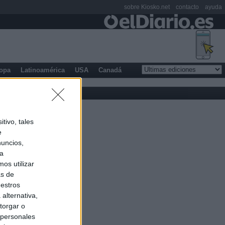
sobre Kiosko.net
contacto
ayuda
opa
Latinoamérica
USA
Canadá
tivo, tales
e
nuncios,
ra
os utilizar
as de
uestros
alternativa,
torgar o
 personales