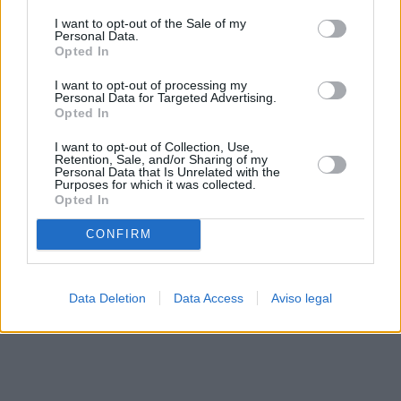
solo a este sitio web. Puede cambiar sus preferencias en
I want to opt-out of the Sale of my
cualquier momento entrando de nuevo en este sitio web o
Personal Data.
visitando nuestra política de privacidad.
Opted In
I want to opt-out of processing my
Personal Data for Targeted Advertising.
Opted In
I want to opt-out of Collection, Use,
Retention, Sale, and/or Sharing of my
Personal Data that Is Unrelated with the
Purposes for which it was collected.
Opted In
CONFIRM
Data Deletion
Data Access
Aviso legal