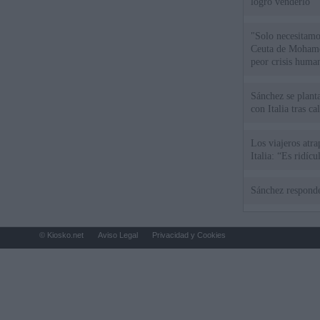
logró venderlo
"Solo necesitamo
Ceuta de Mohamed
peor crisis huma
Sánchez se plant
con Italia tras c
Los viajeros atra
Italia: “Es ridíc
Sánchez responde
© Kiosko.net
Aviso Legal
Privacidad y Cookies