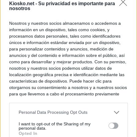
Kiosko.net -
Su privacidad es importante para
nosotros
Nosotros y nuestros socios almacenamos o accedemos a
información en un dispositivo, tales como cookies, y
procesamos datos personales, tales como identificadores
únicos e información estándar enviada por un dispositivo,
para personalizar contenidos y anuncios, medición de
anuncios y del contenido e información sobre el público, así
como para desarrollar y mejorar productos. Con su permiso,
nosotros y nuestros socios podemos utilizar datos de
localización geográfica precisa e identificación mediante las
características de dispositivos. Puede hacer clic para
otorgarnos su consentimiento a nosotros y a nuestros socios
para que llevemos a cabo el procesamiento previamente
descrito. De forma alternativa, puede acceder a información
más detallada y cambiar sus preferencias antes de otorgar o
Personal Data Processing Opt Outs
negar su consentimiento. Tenga en cuenta que algún
procesamiento de sus datos personales puede no requerir
I want to opt-out of the Sharing of my
de su consentimiento, pero usted tiene el derecho de
personal data.
rechazar tal procesamiento. Sus preferencias se aplicarán
Opted In