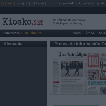
[ español ]
[ english ]
[ français ]
sobre Kiosko.net
contacto
ayuda
Periódicos de Alemania
Toda la prensa de hoy
Hemeroteca
18/Feb/2025
Inicio
África
Asia
Alemania
Prensa de Información G