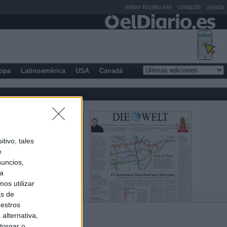
sobre Kiosko.net
contacto
ayuda
opa
Latinoamérica
USA
Canadá
tivo, tales
e
nuncios,
ra
os utilizar
as de
uestros
alternativa,
torgar o