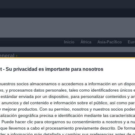
Inicio
África
Asia-Pacífico
Eur
eneral
t -
Su privacidad es importante para nosotros
nuestros socios almacenamos o accedemos a información en un disposi
s, y procesamos datos personales, tales como identificadores únicos 
 estándar enviada por un dispositivo, para personalizar contenidos y a
 anuncios y del contenido e información sobre el público, así como pa
 y mejorar productos. Con su permiso, nosotros y nuestros socios podem
alización geográfica precisa e identificación mediante las característic
s. Puede hacer clic para otorgarnos su consentimiento a nosotros y a n
 que llevemos a cabo el procesamiento previamente descrito. De forma 
er a información más detallada y cambiar sus preferencias antes de o