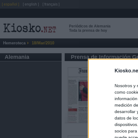
[ español ]
[ english ]
[ français ]
Periódicos de Alemania
Toda la prensa de hoy
Hemeroteca
18/Mar/2010
Alemania
Prensa de Información G
Kiosko.ne
Nosotros y 
como cookie
información
medición de
desarrollar
datos de loc
dispositivo
socios para
puede acced