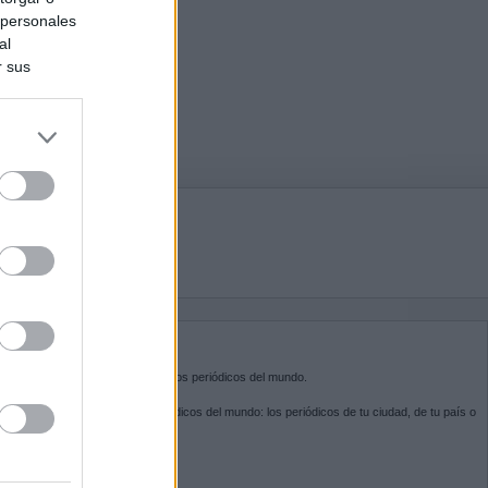
 personales
al
r sus
do nuestra
BRE KIOSKO.NET
sko.net
es la puerta de entrada a los periódicos del mundo.
ega por las portadas de los periódicos del mundo: los periódicos de tu ciudad, de tu país o
 otro extremo del mundo.
GUENOS