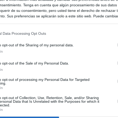
nsentimiento. Tenga en cuenta que algún procesamiento de sus datos
querir de su consentimiento, pero usted tiene el derecho de rechazar t
to. Sus preferencias se aplicarán solo a este sitio web. Puede cambia
s en cualquier momento entrando de nuevo en este sitio web o visitan
privacidad.
l Data Processing Opt Outs
o opt-out of the Sharing of my personal data.
In
o opt-out of the Sale of my Personal Data.
In
to opt-out of processing my Personal Data for Targeted
ias
SO
ing.
In
Kio
 entre los viajeros procedentes de Italia por los nuevos
 lo esperábamos peor"
o opt-out of Collection, Use, Retention, Sale, and/or Sharing
Nav
ersonal Data that Is Unrelated with the Purposes for which it
del
lected.
ntroles a los viajeros procedentes de Italia tras el rechazo de
In
SÍ
los