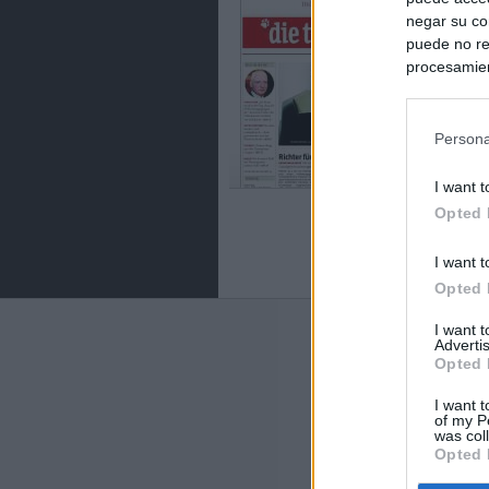
negar su co
puede no re
procesamien
preferencia
política de 
Persona
I want t
Opted 
I want t
Opted 
I want 
Últimas notic
Advertis
Opted 
Sorpresa y dudas
controles: "Nos
I want t
of my P
was col
España impone co
Opted 
Meloni a quitar