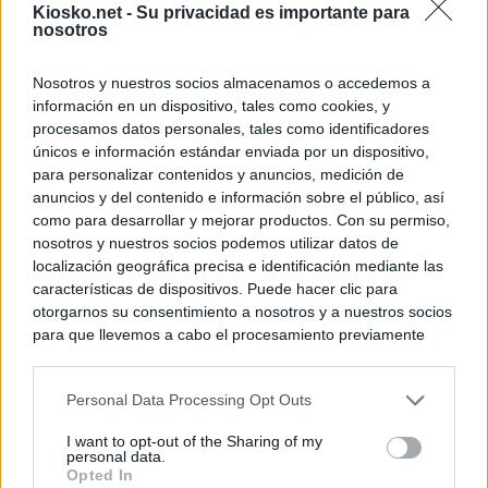
Kiosko.net -
Su privacidad es importante para
nosotros
Nosotros y nuestros socios almacenamos o accedemos a
información en un dispositivo, tales como cookies, y
procesamos datos personales, tales como identificadores
únicos e información estándar enviada por un dispositivo,
para personalizar contenidos y anuncios, medición de
anuncios y del contenido e información sobre el público, así
como para desarrollar y mejorar productos. Con su permiso,
nosotros y nuestros socios podemos utilizar datos de
localización geográfica precisa e identificación mediante las
características de dispositivos. Puede hacer clic para
otorgarnos su consentimiento a nosotros y a nuestros socios
para que llevemos a cabo el procesamiento previamente
descrito. De forma alternativa, puede acceder a información
más detallada y cambiar sus preferencias antes de otorgar o
Personal Data Processing Opt Outs
negar su consentimiento. Tenga en cuenta que algún
procesamiento de sus datos personales puede no requerir
I want to opt-out of the Sharing of my
de su consentimiento, pero usted tiene el derecho de
personal data.
rechazar tal procesamiento. Sus preferencias se aplicarán
Opted In