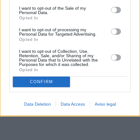
solo a este sitio web. Puede cambiar sus preferencias en
I want to opt-out of the Sale of my
cualquier momento entrando de nuevo en este sitio web o
Personal Data.
visitando nuestra política de privacidad.
Opted In
I want to opt-out of processing my
Personal Data for Targeted Advertising.
Opted In
I want to opt-out of Collection, Use,
Retention, Sale, and/or Sharing of my
Personal Data that Is Unrelated with the
Purposes for which it was collected.
Opted In
CONFIRM
Data Deletion
Data Access
Aviso legal