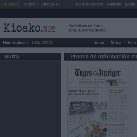
[ español ]
[ english ]
[ français ]
sobre Kiosko.net
contacto
ayuda
Periódicos de Suiza
Toda la prensa de hoy
Hemeroteca
15/Jul/2021
Inicio
África
Asia
Suiza
Prensa de Información G