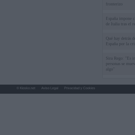
fronterizo
España impone co
de Italia tras el
Qué hay detrás d
España por la cri
Sira Rego: "Es i
personas se muev
algo"
© Kiosko.net
Aviso Legal
Privacidad y Cookies