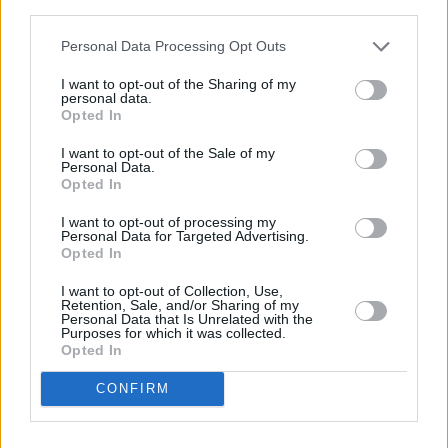
descrito. De forma alternativa, puede acceder a información
más detallada y cambiar sus preferencias antes de otorgar o
Personal Data Processing Opt Outs
negar su consentimiento. Tenga en cuenta que algún
procesamiento de sus datos personales puede no requerir
I want to opt-out of the Sharing of my
de su consentimiento, pero usted tiene el derecho de
personal data.
rechazar tal procesamiento. Sus preferencias se aplicarán
Opted In
solo a este sitio web. Puede cambiar sus preferencias en
I want to opt-out of the Sale of my
cualquier momento entrando de nuevo en este sitio web o
Personal Data.
visitando nuestra política de privacidad.
Opted In
I want to opt-out of processing my
Personal Data for Targeted Advertising.
Opted In
I want to opt-out of Collection, Use,
Retention, Sale, and/or Sharing of my
Personal Data that Is Unrelated with the
Purposes for which it was collected.
Opted In
CONFIRM