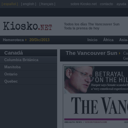
[ español ]
[ english ]
[ français ]
sobre Kiosko.net
contacto
ayuda
Todos los días The Vancouver Sun
Toda la prensa de hoy
Hemeroteca
20/Dic/2013
Inicio
África
Asia
Canadá
The Vancouver Sun
Ca
Ge
Columbia Británica
Manitoba
Ontario
Quebec