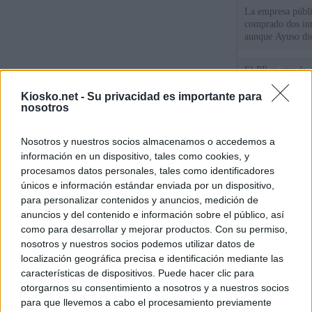
La empresa públic
comprado dos inm
aunque Ayuso dic
el año"
El PP se enreda 
ahora que "cumpl
comunidades en l
Kiosko.net -
Su privacidad es importante para
nosotros
oponen
El Gobierno vasc
Nosotros y nuestros socios almacenamos o accedemos a
vías para que vue
menores llegados
información en un dispositivo, tales como cookies, y
procesamos datos personales, tales como identificadores
únicos e información estándar enviada por un dispositivo,
© Kiosko.net
Aviso Legal
Privacidad y Cookies
para personalizar contenidos y anuncios, medición de
anuncios y del contenido e información sobre el público, así
como para desarrollar y mejorar productos. Con su permiso,
nosotros y nuestros socios podemos utilizar datos de
localización geográfica precisa e identificación mediante las
características de dispositivos. Puede hacer clic para
otorgarnos su consentimiento a nosotros y a nuestros socios
para que llevemos a cabo el procesamiento previamente