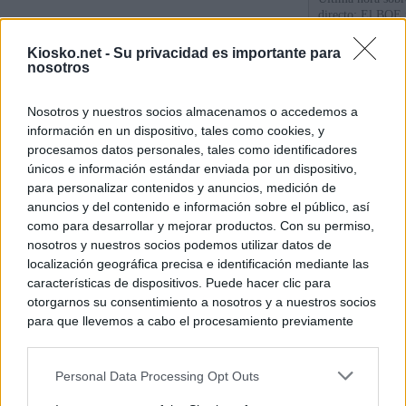
directo: El BOE p
controles a viaje
tacha de "incomp
Kiosko.net -
Su privacidad es importante para
nosotros
Los viajeros atra
Italia: “Es ridíc
Nosotros y nuestros socios almacenamos o accedemos a
información en un dispositivo, tales como cookies, y
Sánchez responde
procesamos datos personales, tales como identificadores
únicos e información estándar enviada por un dispositivo,
para personalizar contenidos y anuncios, medición de
© Kiosko.net
Aviso Legal
Privacidad y Cookies
anuncios y del contenido e información sobre el público, así
como para desarrollar y mejorar productos. Con su permiso,
nosotros y nuestros socios podemos utilizar datos de
localización geográfica precisa e identificación mediante las
características de dispositivos. Puede hacer clic para
otorgarnos su consentimiento a nosotros y a nuestros socios
para que llevemos a cabo el procesamiento previamente
descrito. De forma alternativa, puede acceder a información
más detallada y cambiar sus preferencias antes de otorgar o
Personal Data Processing Opt Outs
negar su consentimiento. Tenga en cuenta que algún
procesamiento de sus datos personales puede no requerir