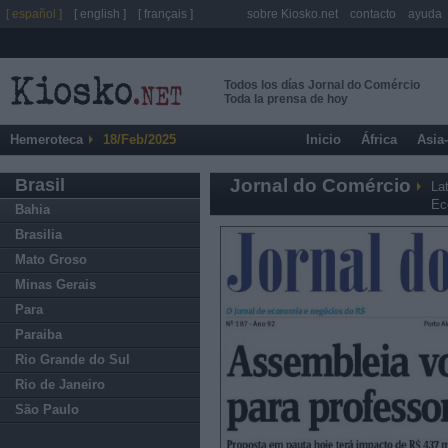
[ español ]
[ english ]
[ français ]
sobre Kiosko.net
contacto
ayuda
Todos los días Jornal do Comércio
Toda la prensa de hoy
Hemeroteca
18/Feb/2025
Inicio
África
Asia
Brasil
Jornal do Comércio
La
Ec
Bahia
Brasilia
Mato Groso
Minas Gerais
Para
Paraiba
Rio Grande do Sul
Rio de Janeiro
São Paulo