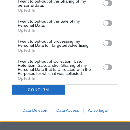
I want to opt-out of the Sharing of my
de su consentimiento, pero usted tiene el derecho de
personal data.
rechazar tal procesamiento. Sus preferencias se aplicarán
Opted In
solo a este sitio web. Puede cambiar sus preferencias en
I want to opt-out of the Sale of my
cualquier momento entrando de nuevo en este sitio web o
Personal Data.
visitando nuestra política de privacidad.
Opted In
I want to opt-out of processing my
Personal Data for Targeted Advertising.
Opted In
I want to opt-out of Collection, Use,
Retention, Sale, and/or Sharing of my
Personal Data that Is Unrelated with the
Purposes for which it was collected.
Opted In
CONFIRM
Data Deletion
Data Access
Aviso legal