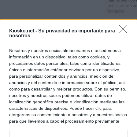
Más de 800.000 t
residentes en Can
fronterizo
Qué hay detrás d
Kiosko.net -
Su privacidad es importante para
España por la cri
nosotros
Sira Rego: "Es i
Nosotros y nuestros socios almacenamos o accedemos a
personas se muev
información en un dispositivo, tales como cookies, y
algo"
procesamos datos personales, tales como identificadores
únicos e información estándar enviada por un dispositivo,
para personalizar contenidos y anuncios, medición de
© Kiosko.net
Aviso Legal
Privacidad y Cookies
anuncios y del contenido e información sobre el público, así
como para desarrollar y mejorar productos. Con su permiso,
nosotros y nuestros socios podemos utilizar datos de
localización geográfica precisa e identificación mediante las
características de dispositivos. Puede hacer clic para
otorgarnos su consentimiento a nosotros y a nuestros socios
para que llevemos a cabo el procesamiento previamente
descrito. De forma alternativa, puede acceder a información
más detallada y cambiar sus preferencias antes de otorgar o