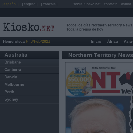
[ español ]
[ english ]
[ français ]
sobre Kiosko.net
contacto
ayuda
Todos los días Northern Territory News
Toda la prensa de hoy
Hemeroteca
3/Feb/2023
Inicio
África
Asia
Australia
Northern Territory New
Brisbane
Canberra
Darwin
Melbourne
Perth
Sydney