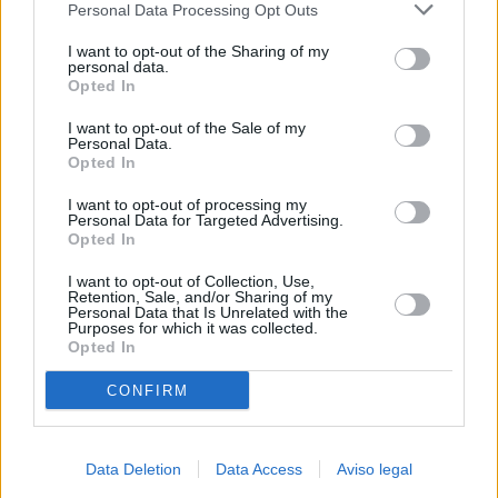
Personal Data Processing Opt Outs
negar su consentimiento. Tenga en cuenta que algún
procesamiento de sus datos personales puede no requerir
I want to opt-out of the Sharing of my
de su consentimiento, pero usted tiene el derecho de
personal data.
rechazar tal procesamiento. Sus preferencias se aplicarán
Opted In
solo a este sitio web. Puede cambiar sus preferencias en
I want to opt-out of the Sale of my
cualquier momento entrando de nuevo en este sitio web o
Personal Data.
visitando nuestra política de privacidad.
Opted In
I want to opt-out of processing my
Personal Data for Targeted Advertising.
Opted In
I want to opt-out of Collection, Use,
Retention, Sale, and/or Sharing of my
Personal Data that Is Unrelated with the
Purposes for which it was collected.
Opted In
CONFIRM
Data Deletion
Data Access
Aviso legal