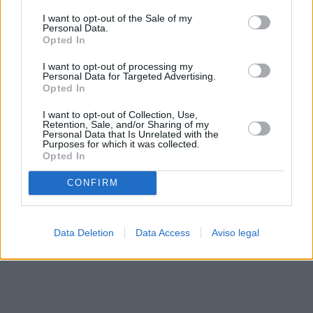
solo a este sitio web. Puede cambiar sus preferencias en
I want to opt-out of the Sale of my
cualquier momento entrando de nuevo en este sitio web o
Personal Data.
visitando nuestra política de privacidad.
Opted In
I want to opt-out of processing my
Personal Data for Targeted Advertising.
Opted In
I want to opt-out of Collection, Use,
Retention, Sale, and/or Sharing of my
Personal Data that Is Unrelated with the
Purposes for which it was collected.
Opted In
CONFIRM
Data Deletion
Data Access
Aviso legal