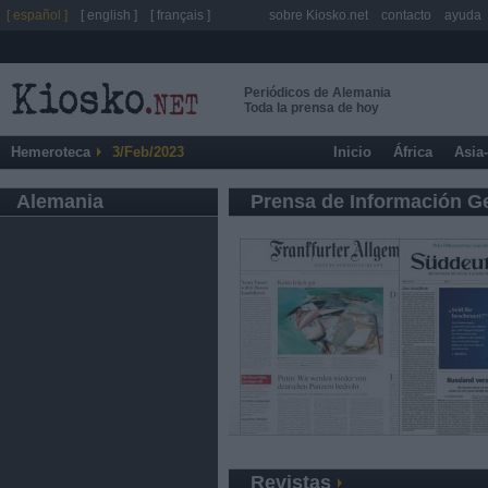
[ español ]
[ english ]
[ français ]
sobre Kiosko.net
contacto
ayuda
Periódicos de Alemania
Toda la prensa de hoy
Hemeroteca
3/Feb/2023
Inicio
África
Asia
Alemania
Prensa de Información G
Revistas