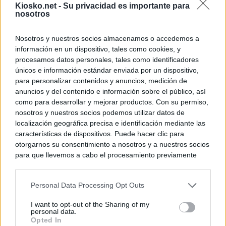
Kiosko.net -
Su privacidad es importante para
nosotros
Nosotros y nuestros socios almacenamos o accedemos a
información en un dispositivo, tales como cookies, y
procesamos datos personales, tales como identificadores
únicos e información estándar enviada por un dispositivo,
para personalizar contenidos y anuncios, medición de
anuncios y del contenido e información sobre el público, así
como para desarrollar y mejorar productos. Con su permiso,
nosotros y nuestros socios podemos utilizar datos de
localización geográfica precisa e identificación mediante las
características de dispositivos. Puede hacer clic para
otorgarnos su consentimiento a nosotros y a nuestros socios
para que llevemos a cabo el procesamiento previamente
descrito. De forma alternativa, puede acceder a información
más detallada y cambiar sus preferencias antes de otorgar o
Personal Data Processing Opt Outs
negar su consentimiento. Tenga en cuenta que algún
procesamiento de sus datos personales puede no requerir
I want to opt-out of the Sharing of my
de su consentimiento, pero usted tiene el derecho de
personal data.
rechazar tal procesamiento. Sus preferencias se aplicarán
Opted In