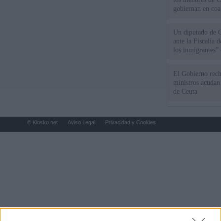
gobiernan en coa
Un diputado de 
ante la Fiscalía 
los inmigrantes”
El Gobierno rech
ministros acudan 
de Ceuta
© Kiosko.net
Aviso Legal
Privacidad y Cookies