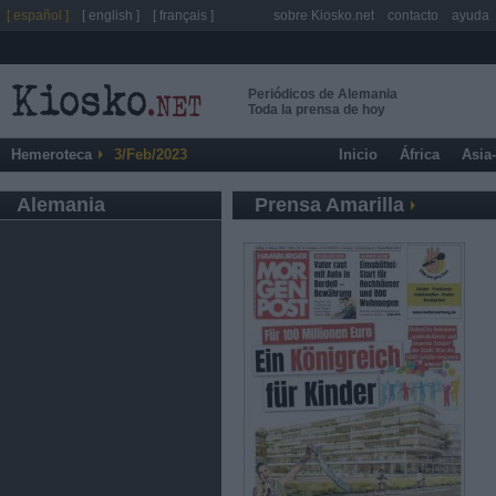
[ español ]
[ english ]
[ français ]
sobre Kiosko.net
contacto
ayuda
Periódicos de Alemania
Toda la prensa de hoy
Hemeroteca
3/Feb/2023
Inicio
África
Asia
Alemania
Prensa Amarilla