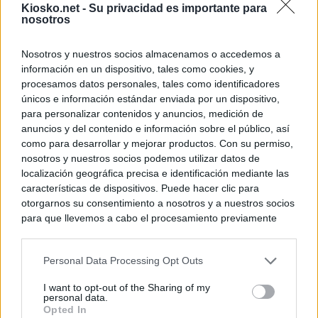
Kiosko.net -
Su privacidad es importante para
nosotros
Nosotros y nuestros socios almacenamos o accedemos a
información en un dispositivo, tales como cookies, y
procesamos datos personales, tales como identificadores
únicos e información estándar enviada por un dispositivo,
para personalizar contenidos y anuncios, medición de
anuncios y del contenido e información sobre el público, así
como para desarrollar y mejorar productos. Con su permiso,
nosotros y nuestros socios podemos utilizar datos de
localización geográfica precisa e identificación mediante las
características de dispositivos. Puede hacer clic para
otorgarnos su consentimiento a nosotros y a nuestros socios
para que llevemos a cabo el procesamiento previamente
descrito. De forma alternativa, puede acceder a información
más detallada y cambiar sus preferencias antes de otorgar o
Personal Data Processing Opt Outs
negar su consentimiento. Tenga en cuenta que algún
procesamiento de sus datos personales puede no requerir
I want to opt-out of the Sharing of my
de su consentimiento, pero usted tiene el derecho de
personal data.
rechazar tal procesamiento. Sus preferencias se aplicarán
Opted In