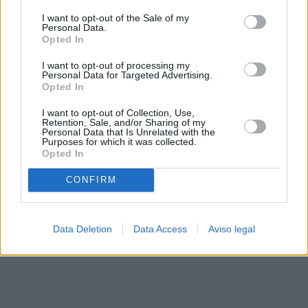
solo a este sitio web. Puede cambiar sus preferencias en
I want to opt-out of the Sale of my
cualquier momento entrando de nuevo en este sitio web o
Personal Data.
visitando nuestra política de privacidad.
Opted In
I want to opt-out of processing my
Personal Data for Targeted Advertising.
Opted In
I want to opt-out of Collection, Use,
Retention, Sale, and/or Sharing of my
Personal Data that Is Unrelated with the
Purposes for which it was collected.
Opted In
CONFIRM
Data Deletion
Data Access
Aviso legal