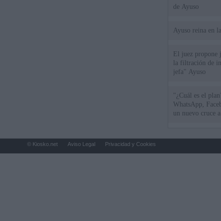
de Ayuso
Ayuso reina en l
El juez propone j
la filtración de i
jefa" Ayuso
"¿Cuál es el plan
WhatsApp, Faceb
un nuevo cruce a
15 de agosto
© Kiosko.net
Aviso Legal
Privacidad y Cookies