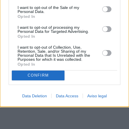
solo a este sitio web. Puede cambiar sus preferencias en
I want to opt-out of the Sale of my
cualquier momento entrando de nuevo en este sitio web o
Personal Data.
visitando nuestra política de privacidad.
Opted In
I want to opt-out of processing my
Personal Data for Targeted Advertising.
Opted In
I want to opt-out of Collection, Use,
Retention, Sale, and/or Sharing of my
Personal Data that Is Unrelated with the
Purposes for which it was collected.
Opted In
CONFIRM
Data Deletion
Data Access
Aviso legal