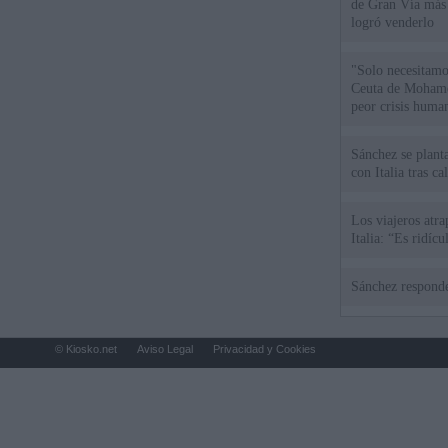
de Gran Vía más
logró venderlo
"Solo necesitamo
Ceuta de Mohamed
peor crisis huma
Sánchez se plant
con Italia tras c
Los viajeros atra
Italia: “Es ridíc
Sánchez responde
© Kiosko.net
Aviso Legal
Privacidad y Cookies