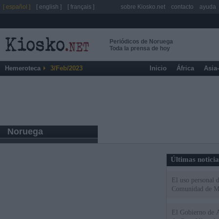
[ español ]
[ english ]
[ français ]
sobre Kiosko.net
contacto
ayuda
Periódicos de Noruega
Toda la prensa de hoy
Hemeroteca
3/Feb/2023
Inicio
África
Asia
Noruega
Últimas notici
El uso personal d
Comunidad de M
El Gobierno de A