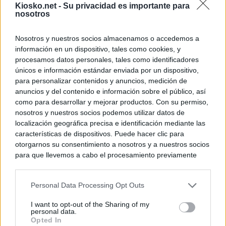
Kiosko.net -
Su privacidad es importante para
nosotros
Nosotros y nuestros socios almacenamos o accedemos a
información en un dispositivo, tales como cookies, y
procesamos datos personales, tales como identificadores
únicos e información estándar enviada por un dispositivo,
para personalizar contenidos y anuncios, medición de
anuncios y del contenido e información sobre el público, así
como para desarrollar y mejorar productos. Con su permiso,
nosotros y nuestros socios podemos utilizar datos de
localización geográfica precisa e identificación mediante las
características de dispositivos. Puede hacer clic para
otorgarnos su consentimiento a nosotros y a nuestros socios
para que llevemos a cabo el procesamiento previamente
descrito. De forma alternativa, puede acceder a información
más detallada y cambiar sus preferencias antes de otorgar o
Personal Data Processing Opt Outs
negar su consentimiento. Tenga en cuenta que algún
procesamiento de sus datos personales puede no requerir
I want to opt-out of the Sharing of my
de su consentimiento, pero usted tiene el derecho de
personal data.
rechazar tal procesamiento. Sus preferencias se aplicarán
Opted In