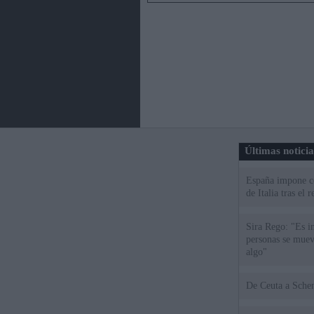
Últimas notici
España impone co
de Italia tras el
Sira Rego: "Es i
personas se muev
algo"
De Ceu