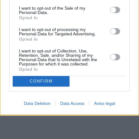
solo a este sitio web. Puede cambiar sus preferencias en
I want to opt-out of the Sale of my
cualquier momento entrando de nuevo en este sitio web o
Personal Data.
visitando nuestra política de privacidad.
Opted In
I want to opt-out of processing my
Personal Data for Targeted Advertising.
Opted In
I want to opt-out of Collection, Use,
Retention, Sale, and/or Sharing of my
Personal Data that Is Unrelated with the
Purposes for which it was collected.
Opted In
CONFIRM
Data Deletion
Data Access
Aviso legal