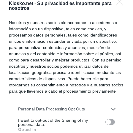
Kiosko.net -
Su privacidad es importante para
nosotros
Nosotros y nuestros socios almacenamos o accedemos a
información en un dispositivo, tales como cookies, y
procesamos datos personales, tales como identificadores
únicos e información estándar enviada por un dispositivo,
para personalizar contenidos y anuncios, medición de
anuncios y del contenido e información sobre el público, así
como para desarrollar y mejorar productos. Con su permiso,
nosotros y nuestros socios podemos utilizar datos de
localización geográfica precisa e identificación mediante las
características de dispositivos. Puede hacer clic para
otorgarnos su consentimiento a nosotros y a nuestros socios
para que llevemos a cabo el procesamiento previamente
descrito. De forma alternativa, puede acceder a información
más detallada y cambiar sus preferencias antes de otorgar o
Personal Data Processing Opt Outs
negar su consentimiento. Tenga en cuenta que algún
procesamiento de sus datos personales puede no requerir
I want to opt-out of the Sharing of my
de su consentimiento, pero usted tiene el derecho de
personal data.
rechazar tal procesamiento. Sus preferencias se aplicarán
Opted In