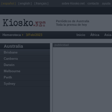
[ español ]
[ english ]
[ français ]
sobre Kiosko.net
contacto
ayuda
Periódicos de Australia
Toda la prensa de hoy
Hemeroteca
3/Feb/2023
Inicio
África
Asia
publicidad
Australia
Brisbane
Canberra
Darwin
Melbourne
Perth
Sydney