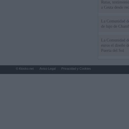
Rutas, testimonio
a Ceuta desde red
La Comunidad de 
de lujo de Chamb
La Comunidad de
euros el diseño d
Puerta del Sol
© Kiosko.net
Aviso Legal
Privacidad y Cookies