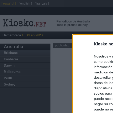
[ español ]
[ english ]
[ français ]
Periódicos de Australia
Toda la prensa de hoy
Hemeroteca
3/Feb/2023
Kiosko.ne
publicidad
Australia
Brisbane
Nosotros y 
Canberra
como cookie
Darwin
información
Melbourne
medición de
desarrollar
Perth
datos de loc
Sydney
dispositivo
socios para
puede acced
negar su co
puede no re