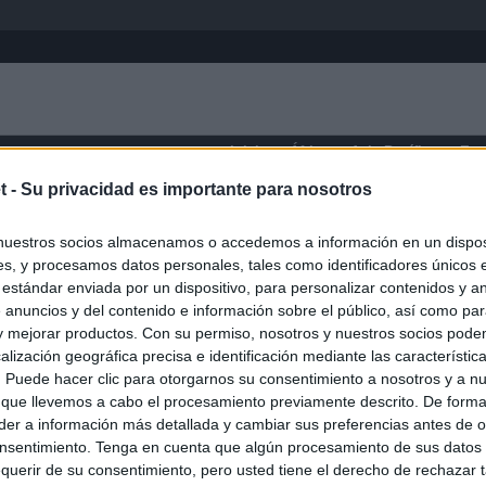
Inicio
África
Asia-Pacífico
Eur
t -
Su privacidad es importante para nosotros
Perth
nuestros socios almacenamos o accedemos a información en un disposi
s, y procesamos datos personales, tales como identificadores únicos 
 estándar enviada por un dispositivo, para personalizar contenidos y a
 anuncios y del contenido e información sobre el público, así como pa
 y mejorar productos. Con su permiso, nosotros y nuestros socios podem
alización geográfica precisa e identificación mediante las característic
s. Puede hacer clic para otorgarnos su consentimiento a nosotros y a n
 que llevemos a cabo el procesamiento previamente descrito. De forma 
er a información más detallada y cambiar sus preferencias antes de o
nsentimiento. Tenga en cuenta que algún procesamiento de sus datos
querir de su consentimiento, pero usted tiene el derecho de rechazar t