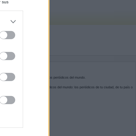
r sus
do nuestra
BRE KIOSKO.NET
sko.net
es la puerta de entrada a los periódicos del mundo.
ega por las portadas de los periódicos del mundo: los periódicos de tu ciudad, de tu país o
 otro extremo del mundo.
GUENOS