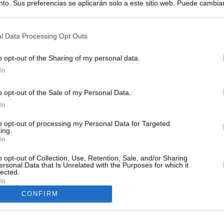
to. Sus preferencias se aplicarán solo a este sitio web. Puede cambia
s en cualquier momento entrando de nuevo en este sitio web o visitan
privacidad.
l Data Processing Opt Outs
o opt-out of the Sharing of my personal data.
In
o opt-out of the Sale of my Personal Data.
In
ias
SO
to opt-out of processing my Personal Data for Targeted
Kio
ntroles a los viajeros procedentes de Italia tras el rechazo de
ing.
los
In
Nav
del
o opt-out of Collection, Use, Retention, Sale, and/or Sharing
de la embestida de Meloni contra España por la crisis de Ceuta
ersonal Data that Is Unrelated with the Purposes for which it
SÍ
lected.
In
tica, en directo: España activa los controles a los viajeros
CONFIRM
ia tras el choque con Meloni
incomprensible que 70.000 personas se muevan sin que