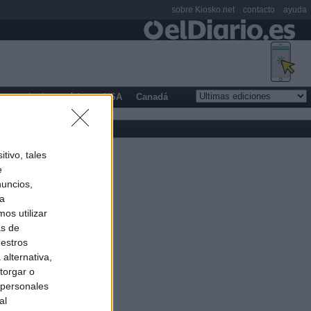
sobre Kiosko.net
contacto
ayuda
opa
Latinoamérica
USA
Canadá
tivo, tales
e
nuncios,
ra
os utilizar
as de
uestros
alternativa,
torgar o
 personales
al