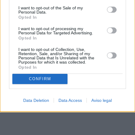
solo a este sitio web. Puede cambiar sus preferencias en
I want to opt-out of the Sale of my
cualquier momento entrando de nuevo en este sitio web o
Personal Data.
visitando nuestra política de privacidad.
Opted In
I want to opt-out of processing my
Personal Data for Targeted Advertising.
Opted In
I want to opt-out of Collection, Use,
Retention, Sale, and/or Sharing of my
Personal Data that Is Unrelated with the
Purposes for which it was collected.
Opted In
CONFIRM
Data Deletion
Data Access
Aviso legal