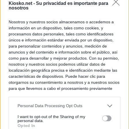
Kiosko.net -
Su privacidad es importante para
nosotros
Nosotros y nuestros socios almacenamos o accedemos a
información en un dispositivo, tales como cookies, y
procesamos datos personales, tales como identificadores
únicos e información estándar enviada por un dispositivo,
para personalizar contenidos y anuncios, medición de
anuncios y del contenido e información sobre el público, así
como para desarrollar y mejorar productos. Con su permiso,
nosotros y nuestros socios podemos utilizar datos de
localización geográfica precisa e identificación mediante las
características de dispositivos. Puede hacer clic para
otorgarnos su consentimiento a nosotros y a nuestros socios
para que llevemos a cabo el procesamiento previamente
descrito. De forma alternativa, puede acceder a información
más detallada y cambiar sus preferencias antes de otorgar o
Personal Data Processing Opt Outs
negar su consentimiento. Tenga en cuenta que algún
procesamiento de sus datos personales puede no requerir
I want to opt-out of the Sharing of my
de su consentimiento, pero usted tiene el derecho de
personal data.
rechazar tal procesamiento. Sus preferencias se aplicarán
Opted In