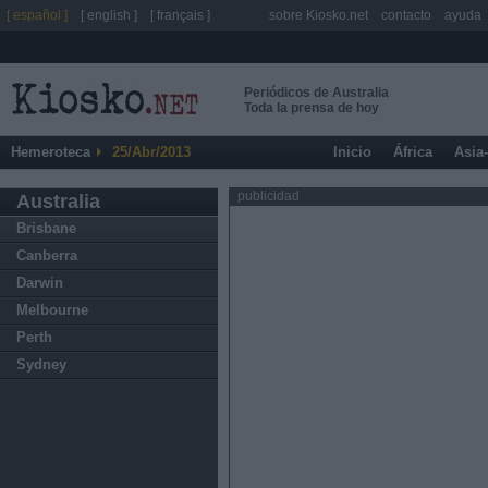
[ español ]
[ english ]
[ français ]
sobre Kiosko.net
contacto
ayuda
Periódicos de Australia
Toda la prensa de hoy
Hemeroteca
25/Abr/2013
Inicio
África
Asia
publicidad
Australia
Brisbane
Canberra
Darwin
Melbourne
Perth
Sydney