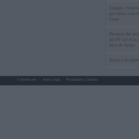
Tatuajes, cicatri
que busca a los d
Ceuta
Herencia del esc
del PP: así es l
ático de Ayuso
Ayuso o la embr
© Kiosko.net
Aviso Legal
Privacidad y Cookies