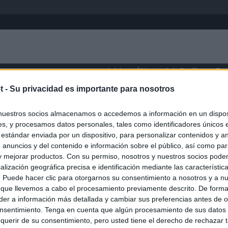
Inicio
África
Asia-Pacífico
Eur
t -
Su privacidad es importante para nosotros
Brisbane
nuestros socios almacenamos o accedemos a información en un disposi
s, y procesamos datos personales, tales como identificadores únicos 
 estándar enviada por un dispositivo, para personalizar contenidos y a
 anuncios y del contenido e información sobre el público, así como pa
 y mejorar productos. Con su permiso, nosotros y nuestros socios podem
alización geográfica precisa e identificación mediante las característic
s. Puede hacer clic para otorgarnos su consentimiento a nosotros y a n
 que llevemos a cabo el procesamiento previamente descrito. De forma 
er a información más detallada y cambiar sus preferencias antes de o
nsentimiento. Tenga en cuenta que algún procesamiento de sus datos
querir de su consentimiento, pero usted tiene el derecho de rechazar t