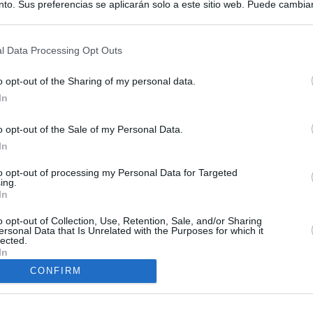
to. Sus preferencias se aplicarán solo a este sitio web. Puede cambia
s en cualquier momento entrando de nuevo en este sitio web o visitan
privacidad.
l Data Processing Opt Outs
o opt-out of the Sharing of my personal data.
In
o opt-out of the Sale of my Personal Data.
In
ias
SO
to opt-out of processing my Personal Data for Targeted
Kio
ntroles a los viajeros procedentes de Italia tras el rechazo de
ing.
los
In
Nav
del
o opt-out of Collection, Use, Retention, Sale, and/or Sharing
de la embestida de Meloni contra España por la crisis de Ceuta
ersonal Data that Is Unrelated with the Purposes for which it
SÍ
lected.
In
incomprensible que 70.000 personas se muevan sin que
CONFIRM
ra algo"
uta a Schengen: Sánchez responde a Meloni