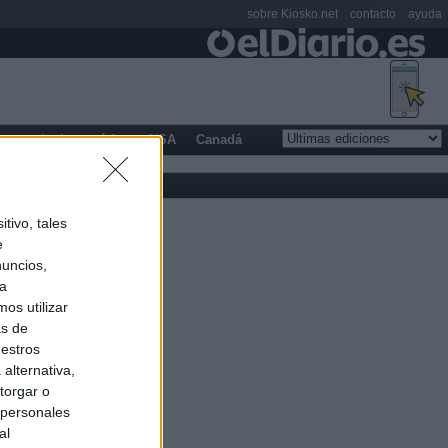
sobre Kiosko.net
contacto
ayuda
opa
Latinoamérica
USA
Canadá
tivo, tales
e
nuncios,
ra
os utilizar
as de
uestros
alternativa,
torgar o
 personales
al