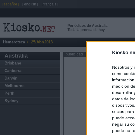
[ español ]
[ english ]
[ français ]
Periódicos de Australia
Toda la prensa de hoy
Hemeroteca
25/Abr/2013
Kiosko.ne
publicidad
Australia
Brisbane
Nosotros y 
Canberra
como cookie
Darwin
información
Melbourne
medición de
desarrollar
Perth
datos de loc
Sydney
dispositivo
socios para
puede acced
negar su co
puede no re