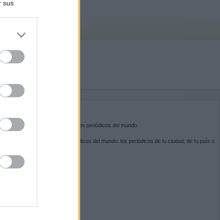
r sus
do nuestra
BRE KIOSKO.NET
sko.net
es la puerta de entrada a los periódicos del mundo.
ega por las portadas de los periódicos del mundo: los periódicos de tu ciudad, de tu país o
 otro extremo del mundo.
GUENOS