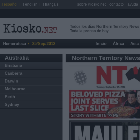
[ español ]
[ english ]
[ français ]
sobre Kiosko.net
contacto
ayuda
Todos los días Northern Territory News
Toda la prensa de hoy
Hemeroteca
25/Sep/2012
Inicio
África
Asia
Australia
Northern Territory New
Brisbane
Canberra
Darwin
Melbourne
Perth
Sydney