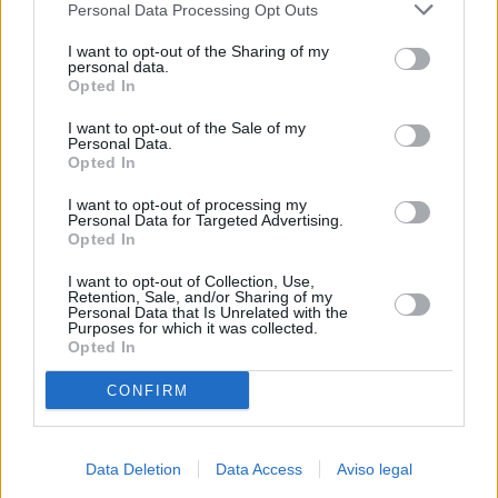
Personal Data Processing Opt Outs
negar su consentimiento. Tenga en cuenta que algún
procesamiento de sus datos personales puede no requerir
I want to opt-out of the Sharing of my
de su consentimiento, pero usted tiene el derecho de
personal data.
rechazar tal procesamiento. Sus preferencias se aplicarán
Opted In
solo a este sitio web. Puede cambiar sus preferencias en
I want to opt-out of the Sale of my
cualquier momento entrando de nuevo en este sitio web o
Personal Data.
visitando nuestra política de privacidad.
Opted In
I want to opt-out of processing my
Personal Data for Targeted Advertising.
Opted In
I want to opt-out of Collection, Use,
Retention, Sale, and/or Sharing of my
Personal Data that Is Unrelated with the
Purposes for which it was collected.
Opted In
CONFIRM
Data Deletion
Data Access
Aviso legal