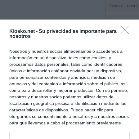
Ayuso reina en l
El juez propone j
la filtración de i
Kiosko.net -
Su privacidad es importante para
jefa" Ayuso
nosotros
"¿Cuál es el plan
Nosotros y nuestros socios almacenamos o accedemos a
WhatsApp, Faceb
información en un dispositivo, tales como cookies, y
un nuevo cruce a
15 de agosto
procesamos datos personales, tales como identificadores
únicos e información estándar enviada por un dispositivo,
para personalizar contenidos y anuncios, medición de
© Kiosko.net
Aviso Legal
Privacidad y Cookies
anuncios y del contenido e información sobre el público, así
como para desarrollar y mejorar productos. Con su permiso,
nosotros y nuestros socios podemos utilizar datos de
localización geográfica precisa e identificación mediante las
características de dispositivos. Puede hacer clic para
otorgarnos su consentimiento a nosotros y a nuestros socios
para que llevemos a cabo el procesamiento previamente
descrito. De forma alternativa, puede acceder a información
más detallada y cambiar sus preferencias antes de otorgar o