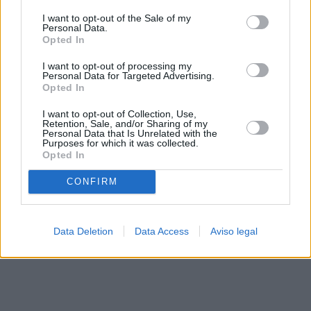
solo a este sitio web. Puede cambiar sus preferencias en
I want to opt-out of the Sale of my
cualquier momento entrando de nuevo en este sitio web o
Personal Data.
visitando nuestra política de privacidad.
Opted In
I want to opt-out of processing my
Personal Data for Targeted Advertising.
Opted In
I want to opt-out of Collection, Use,
Retention, Sale, and/or Sharing of my
Personal Data that Is Unrelated with the
Purposes for which it was collected.
Opted In
CONFIRM
Data Deletion
Data Access
Aviso legal