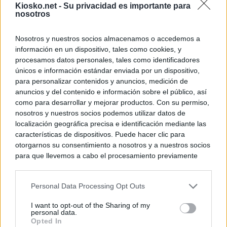
Kiosko.net -
Su privacidad es importante para
nosotros
Nosotros y nuestros socios almacenamos o accedemos a
información en un dispositivo, tales como cookies, y
procesamos datos personales, tales como identificadores
únicos e información estándar enviada por un dispositivo,
para personalizar contenidos y anuncios, medición de
anuncios y del contenido e información sobre el público, así
como para desarrollar y mejorar productos. Con su permiso,
nosotros y nuestros socios podemos utilizar datos de
localización geográfica precisa e identificación mediante las
características de dispositivos. Puede hacer clic para
otorgarnos su consentimiento a nosotros y a nuestros socios
para que llevemos a cabo el procesamiento previamente
descrito. De forma alternativa, puede acceder a información
más detallada y cambiar sus preferencias antes de otorgar o
Personal Data Processing Opt Outs
negar su consentimiento. Tenga en cuenta que algún
procesamiento de sus datos personales puede no requerir
I want to opt-out of the Sharing of my
de su consentimiento, pero usted tiene el derecho de
personal data.
rechazar tal procesamiento. Sus preferencias se aplicarán
Opted In