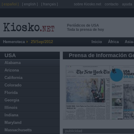
[ español ]
[ english ]
[ français ]
sobre Kiosko.net
contacto
ayuda
Periódicos de USA
Toda la prensa de hoy
Hemeroteca
25/Sep/2012
Inicio
África
Asia
USA
Prensa de Información G
Alabama
Arizona
California
Colorado
Florida
Georgia
Illinois
Indiana
Maryland
Massachusetts
publicidad