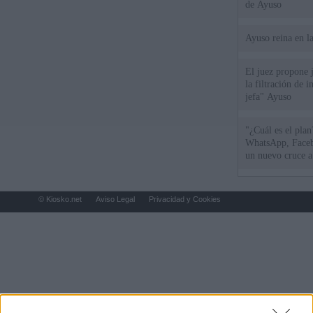
de Ayuso
Ayuso reina en l
El juez propone j
la filtración de i
jefa" Ayuso
"¿Cuál es el plan
WhatsApp, Faceb
un nuevo cruce a
15 de agosto
© Kiosko.net
Aviso Legal
Privacidad y Cookies