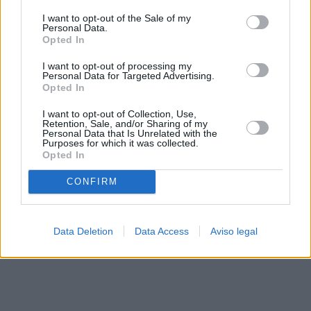
solo a este sitio web. Puede cambiar sus preferencias en
I want to opt-out of the Sale of my
cualquier momento entrando de nuevo en este sitio web o
Personal Data.
visitando nuestra política de privacidad.
Opted In
I want to opt-out of processing my
Personal Data for Targeted Advertising.
Opted In
I want to opt-out of Collection, Use,
Retention, Sale, and/or Sharing of my
Personal Data that Is Unrelated with the
Purposes for which it was collected.
Opted In
CONFIRM
Data Deletion
Data Access
Aviso legal