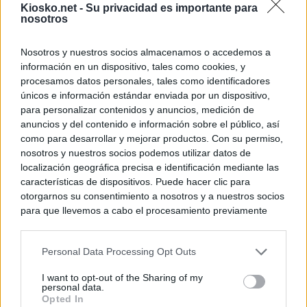
Kiosko.net -
Su privacidad es importante para
nosotros
Nosotros y nuestros socios almacenamos o accedemos a
información en un dispositivo, tales como cookies, y
procesamos datos personales, tales como identificadores
únicos e información estándar enviada por un dispositivo,
para personalizar contenidos y anuncios, medición de
anuncios y del contenido e información sobre el público, así
como para desarrollar y mejorar productos. Con su permiso,
nosotros y nuestros socios podemos utilizar datos de
localización geográfica precisa e identificación mediante las
características de dispositivos. Puede hacer clic para
otorgarnos su consentimiento a nosotros y a nuestros socios
para que llevemos a cabo el procesamiento previamente
descrito. De forma alternativa, puede acceder a información
más detallada y cambiar sus preferencias antes de otorgar o
Personal Data Processing Opt Outs
negar su consentimiento. Tenga en cuenta que algún
procesamiento de sus datos personales puede no requerir
I want to opt-out of the Sharing of my
de su consentimiento, pero usted tiene el derecho de
personal data.
rechazar tal procesamiento. Sus preferencias se aplicarán
Opted In