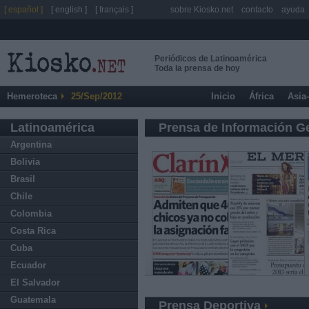
[ español ]
[ english ]
[ français ]
sobre Kiosko.net
contacto
ayuda
Periódicos de Latinoamérica
Toda la prensa de hoy
Hemeroteca
25/Sep/2012
Inicio
África
Asia
Latinoamérica
Prensa de Información G
Argentina
Bolivia
Brasil
Chile
Colombia
Costa Rica
Cuba
Ecuador
El Salvador
Guatemala
Prensa Deportiva