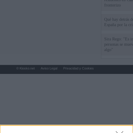
fronterizo
Qué hay detrás d
España por la cri
Sira Rego: "Es i
personas se muev
algo"
© Kiosko.net
Aviso Legal
Privacidad y Cookies