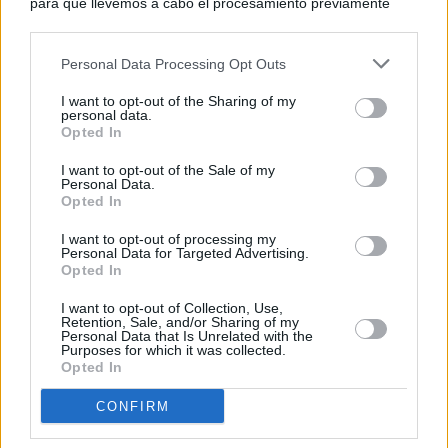
para que llevemos a cabo el procesamiento previamente
descrito. De forma alternativa, puede acceder a información
más detallada y cambiar sus preferencias antes de otorgar o
Personal Data Processing Opt Outs
negar su consentimiento. Tenga en cuenta que algún
procesamiento de sus datos personales puede no requerir
I want to opt-out of the Sharing of my
de su consentimiento, pero usted tiene el derecho de
personal data.
rechazar tal procesamiento. Sus preferencias se aplicarán
Opted In
solo a este sitio web. Puede cambiar sus preferencias en
I want to opt-out of the Sale of my
cualquier momento entrando de nuevo en este sitio web o
Personal Data.
visitando nuestra política de privacidad.
Opted In
I want to opt-out of processing my
Personal Data for Targeted Advertising.
Opted In
I want to opt-out of Collection, Use,
Retention, Sale, and/or Sharing of my
Personal Data that Is Unrelated with the
Purposes for which it was collected.
Opted In
CONFIRM