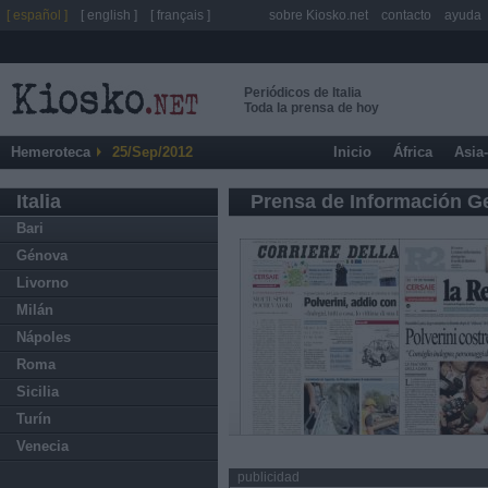
[ español ]
[ english ]
[ français ]
sobre Kiosko.net
contacto
ayuda
Periódicos de Italia
Toda la prensa de hoy
Hemeroteca
25/Sep/2012
Inicio
África
Asia
Italia
Prensa de Información G
Bari
Génova
Livorno
Milán
Nápoles
Roma
Sicilia
Turín
Venecia
publicidad