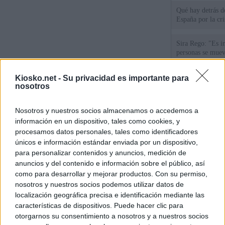
Qué hay detrás d
España por la cri
Sira Rego: "Es i
personas se muev
algo"
Kiosko.net -
Su privacidad es importante para
nosotros
De Ceu
Rutas, testimonio
Nosotros y nuestros socios almacenamos o accedemos a
a Ceuta desde red
información en un dispositivo, tales como cookies, y
procesamos datos personales, tales como identificadores
únicos e información estándar enviada por un dispositivo,
© Kiosko.net
Aviso Legal
Privacidad y Cookies
para personalizar contenidos y anuncios, medición de
anuncios y del contenido e información sobre el público, así
como para desarrollar y mejorar productos. Con su permiso,
nosotros y nuestros socios podemos utilizar datos de
localización geográfica precisa e identificación mediante las
características de dispositivos. Puede hacer clic para
otorgarnos su consentimiento a nosotros y a nuestros socios