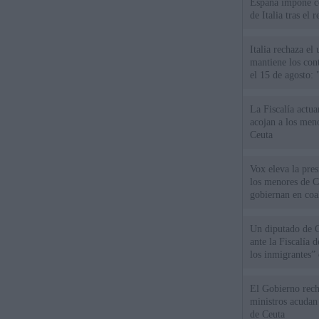
España impone co
de Italia tras el
Italia rechaza e
mantiene los cont
el 15 de agosto:
La Fiscalía actu
acojan a los meno
Ceuta
Vox eleva la pres
los menores de C
gobiernan en coa
Un diputado de 
ante la Fiscalía 
los inmigrantes”
El Gobierno rech
ministros acudan 
de Ceuta