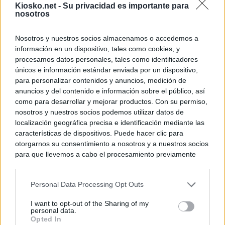
Kiosko.net -
Su privacidad es importante para
nosotros
Nosotros y nuestros socios almacenamos o accedemos a
información en un dispositivo, tales como cookies, y
procesamos datos personales, tales como identificadores
únicos e información estándar enviada por un dispositivo,
para personalizar contenidos y anuncios, medición de
anuncios y del contenido e información sobre el público, así
como para desarrollar y mejorar productos. Con su permiso,
nosotros y nuestros socios podemos utilizar datos de
localización geográfica precisa e identificación mediante las
características de dispositivos. Puede hacer clic para
otorgarnos su consentimiento a nosotros y a nuestros socios
para que llevemos a cabo el procesamiento previamente
descrito. De forma alternativa, puede acceder a información
más detallada y cambiar sus preferencias antes de otorgar o
Personal Data Processing Opt Outs
negar su consentimiento. Tenga en cuenta que algún
procesamiento de sus datos personales puede no requerir
I want to opt-out of the Sharing of my
de su consentimiento, pero usted tiene el derecho de
personal data.
rechazar tal procesamiento. Sus preferencias se aplicarán
Opted In