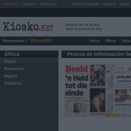
[ español ]
[ english ]
[ français ]
sobre Kiosko.net
contacto
ayuda
Periódicos de África
Toda la prensa de hoy
Hemeroteca
25/Sep/2012
Inicio
África
Asia
África
Prensa de Información G
Egipto
Marruecos
Nigeria
Sudáfrica