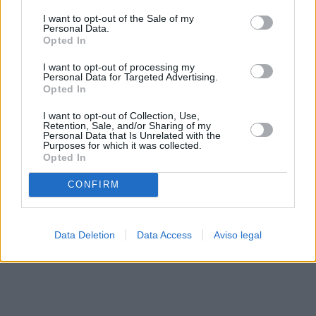
solo a este sitio web. Puede cambiar sus preferencias en
I want to opt-out of the Sale of my
cualquier momento entrando de nuevo en este sitio web o
Personal Data.
visitando nuestra política de privacidad.
Opted In
I want to opt-out of processing my
Personal Data for Targeted Advertising.
Opted In
I want to opt-out of Collection, Use,
Retention, Sale, and/or Sharing of my
Personal Data that Is Unrelated with the
Purposes for which it was collected.
Opted In
CONFIRM
Data Deletion
Data Access
Aviso legal