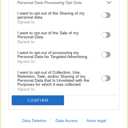
Personal Data Processing Opt Outs
negar su consentimiento. Tenga en cuenta que algún
procesamiento de sus datos personales puede no requerir
I want to opt-out of the Sharing of my
de su consentimiento, pero usted tiene el derecho de
personal data.
rechazar tal procesamiento. Sus preferencias se aplicarán
Opted In
solo a este sitio web. Puede cambiar sus preferencias en
I want to opt-out of the Sale of my
cualquier momento entrando de nuevo en este sitio web o
Personal Data.
visitando nuestra política de privacidad.
Opted In
I want to opt-out of processing my
Personal Data for Targeted Advertising.
Opted In
I want to opt-out of Collection, Use,
Retention, Sale, and/or Sharing of my
Personal Data that Is Unrelated with the
Purposes for which it was collected.
Opted In
CONFIRM
Data Deletion
Data Access
Aviso legal