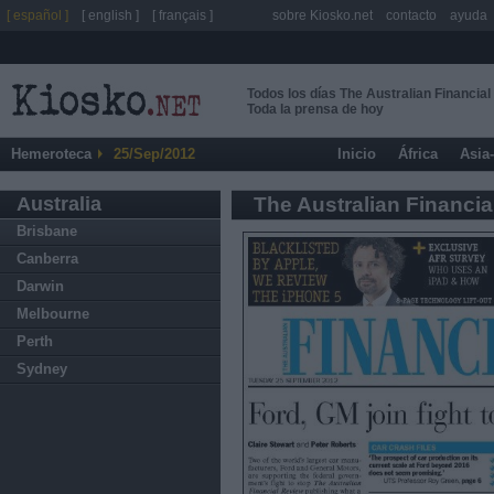
[ español ]
[ english ]
[ français ]
sobre Kiosko.net
contacto
ayuda
Todos los días The Australian Financia
Toda la prensa de hoy
Hemeroteca
25/Sep/2012
Inicio
África
Asia
Australia
The Australian Financi
Brisbane
Canberra
Darwin
Melbourne
Perth
Sydney