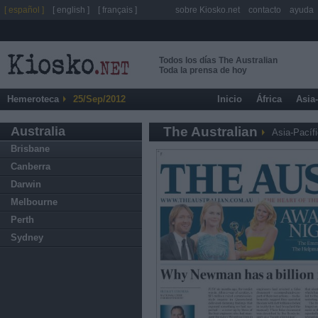
[ español ]
[ english ]
[ français ]
sobre Kiosko.net
contacto
ayuda
Todos los días The Australian
Toda la prensa de hoy
Hemeroteca
25/Sep/2012
Inicio
África
Asia
Australia
The Australian
Asia-Pacíf
Brisbane
Canberra
Darwin
Melbourne
Perth
Sydney