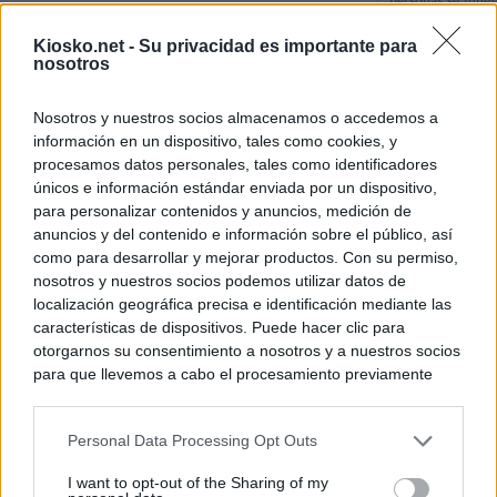
personas se muev
algo"
Kiosko.net -
Su privacidad es importante para
nosotros
De Ceu
Nosotros y nuestros socios almacenamos o accedemos a
Rutas, testimonio
información en un dispositivo, tales como cookies, y
a Ceuta desde red
procesamos datos personales, tales como identificadores
únicos e información estándar enviada por un dispositivo,
para personalizar contenidos y anuncios, medición de
© Kiosko.net
Aviso Legal
Privacidad y Cookies
anuncios y del contenido e información sobre el público, así
como para desarrollar y mejorar productos. Con su permiso,
nosotros y nuestros socios podemos utilizar datos de
localización geográfica precisa e identificación mediante las
características de dispositivos. Puede hacer clic para
otorgarnos su consentimiento a nosotros y a nuestros socios
para que llevemos a cabo el procesamiento previamente
descrito. De forma alternativa, puede acceder a información
más detallada y cambiar sus preferencias antes de otorgar o
Personal Data Processing Opt Outs
negar su consentimiento. Tenga en cuenta que algún
procesamiento de sus datos personales puede no requerir
I want to opt-out of the Sharing of my
de su consentimiento, pero usted tiene el derecho de