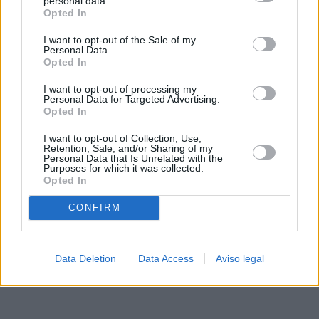
personal data.
rechazar tal procesamiento. Sus preferencias se aplicarán
Opted In
solo a este sitio web. Puede cambiar sus preferencias en
I want to opt-out of the Sale of my
cualquier momento entrando de nuevo en este sitio web o
Personal Data.
visitando nuestra política de privacidad.
Opted In
I want to opt-out of processing my
Personal Data for Targeted Advertising.
Opted In
I want to opt-out of Collection, Use,
Retention, Sale, and/or Sharing of my
Personal Data that Is Unrelated with the
Purposes for which it was collected.
Opted In
CONFIRM
Data Deletion
Data Access
Aviso legal