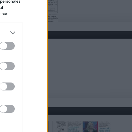
 personales
al
r sus
do nuestra