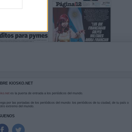
BRE KIOSKO.NET
sko.net
es la puerta de entrada a los periódicos del mundo.
ega por las portadas de los periódicos del mundo: los periódicos de tu ciudad, de tu país o
 otro extremo del mundo.
GUENOS