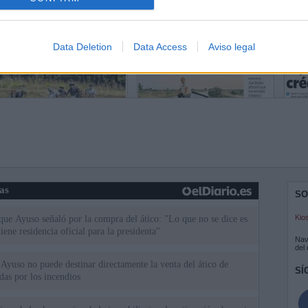
Data Deletion
Data Access
Aviso legal
ias
SO
Kio
 que Ayuso señaló por la compra del ático: "Lo que no se dice es
ene residencia oficial para la presidenta"
Nav
del
Ayuso no puede destinar directamente la venta del ático de
SÍ
as por los incendios