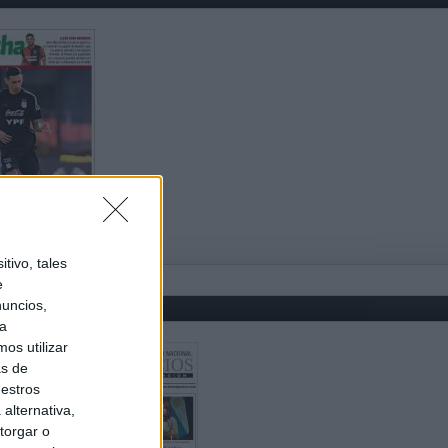
tivo, tales
e
nuncios,
ra
os utilizar
as de
uestros
alternativa,
torgar o