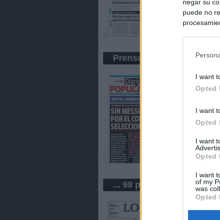
negar su co
puede no re
procesamien
preferencia
política de 
Persona
Prensa Popular
I want t
Opted 
I want t
Opted 
I want 
Advertis
Opted 
I want t
of my P
... 98 periódicos de Argen
was col
Opted 