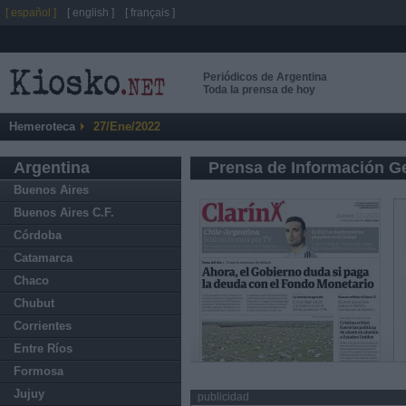
[ español ]
[ english ]
[ français ]
Periódicos de Argentina
Toda la prensa de hoy
Hemeroteca
27/Ene/2022
Argentina
Prensa de Información G
Buenos Aires
Buenos Aires C.F.
Córdoba
Catamarca
Chaco
Chubut
Corrientes
Entre Ríos
Formosa
Jujuy
publicidad