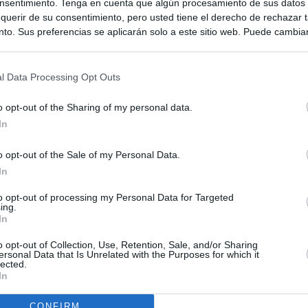
nsentimiento. Tenga en cuenta que algún procesamiento de sus datos
querir de su consentimiento, pero usted tiene el derecho de rechazar t
to. Sus preferencias se aplicarán solo a este sitio web. Puede cambia
s en cualquier momento entrando de nuevo en este sitio web o visitan
privacidad.
l Data Processing Opt Outs
o opt-out of the Sharing of my personal data.
In
o opt-out of the Sale of my Personal Data.
In
to opt-out of processing my Personal Data for Targeted
ing.
In
o opt-out of Collection, Use, Retention, Sale, and/or Sharing
ersonal Data that Is Unrelated with the Purposes for which it
tina
lected.
In
CONFIRM