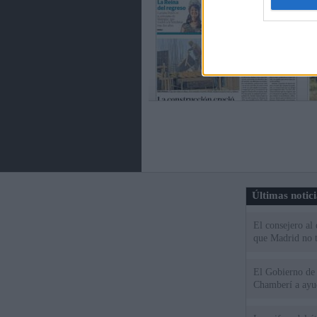
Últimas notic
El consejero al
que Madrid no ti
El Gobierno de 
Chamberí a ayud