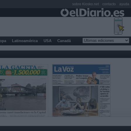
sobre Kiosko.net
contacto
ayuda
opa
Latinoamérica
USA
Canadá