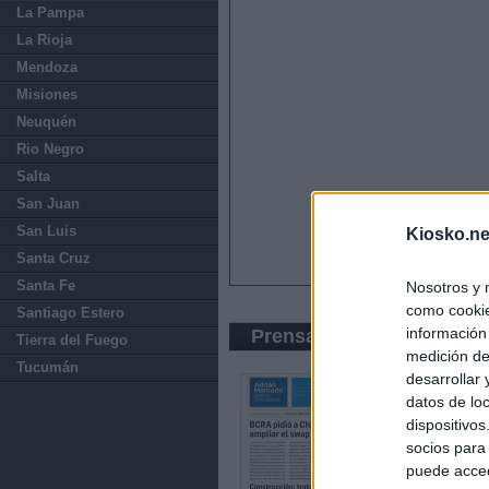
La Pampa
La Rioja
Mendoza
Misiones
Neuquén
Rio Negro
Salta
San Juan
San Luis
Kiosko.ne
Santa Cruz
Santa Fe
Nosotros y 
como cookie
Santiago Estero
información
Prensa Económica
Tierra del Fuego
medición de
Tucumán
desarrollar
datos de loc
dispositivo
socios para
puede acced