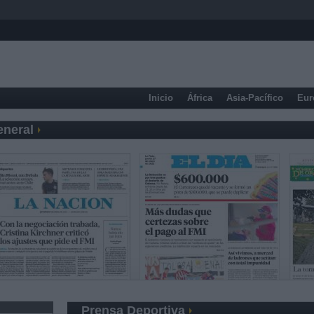
Inicio
África
Asia-Pacífico
Eur
eneral
Prensa Deportiva