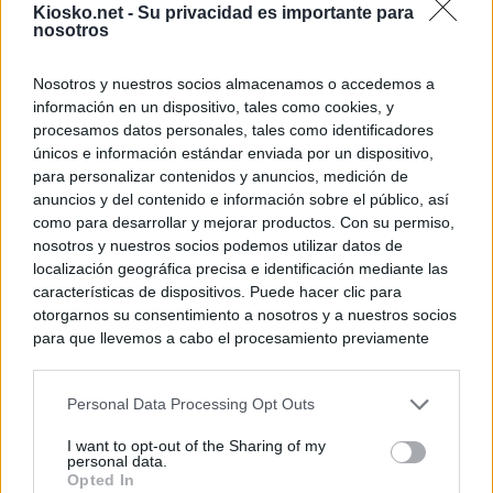
Kiosko.net -
Su privacidad es importante para
nosotros
Nosotros y nuestros socios almacenamos o accedemos a
información en un dispositivo, tales como cookies, y
procesamos datos personales, tales como identificadores
únicos e información estándar enviada por un dispositivo,
para personalizar contenidos y anuncios, medición de
anuncios y del contenido e información sobre el público, así
como para desarrollar y mejorar productos. Con su permiso,
nosotros y nuestros socios podemos utilizar datos de
localización geográfica precisa e identificación mediante las
características de dispositivos. Puede hacer clic para
otorgarnos su consentimiento a nosotros y a nuestros socios
para que llevemos a cabo el procesamiento previamente
descrito. De forma alternativa, puede acceder a información
más detallada y cambiar sus preferencias antes de otorgar o
Personal Data Processing Opt Outs
negar su consentimiento. Tenga en cuenta que algún
procesamiento de sus datos personales puede no requerir
I want to opt-out of the Sharing of my
de su consentimiento, pero usted tiene el derecho de
personal data.
rechazar tal procesamiento. Sus preferencias se aplicarán
Opted In