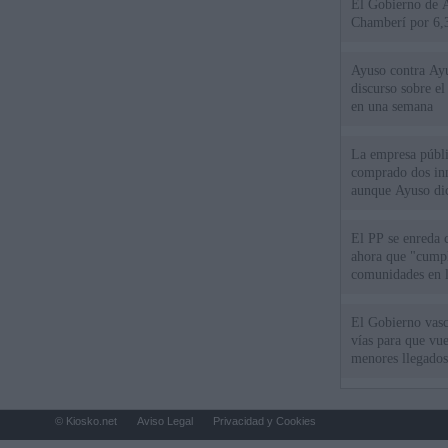
El Gobierno de A
Chamberí por 6,3
Ayuso contra Ay
discurso sobre e
en una semana
La empresa públic
comprado dos inm
aunque Ayuso dic
el año"
El PP se enreda 
ahora que "cumpl
comunidades en l
oponen
El Gobierno vasc
vías para que vue
menores llegados
© Kiosko.net
Aviso Legal
Privacidad y Cookies