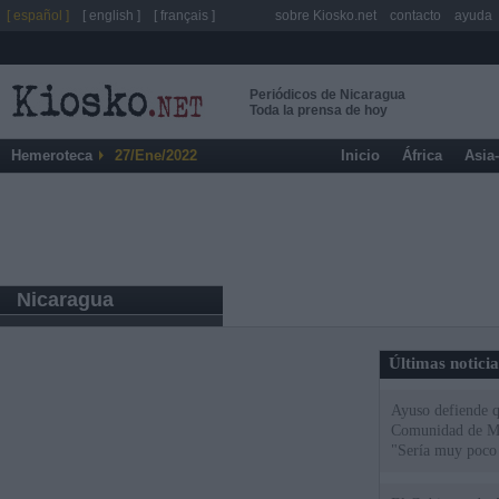
[ español ]
[ english ]
[ français ]
sobre Kiosko.net
contacto
ayuda
Periódicos de Nicaragua
Toda la prensa de hoy
Hemeroteca
27/Ene/2022
Inicio
África
Asia
Nicaragua
Últimas notici
Ayuso defiende q
Comunidad de Mad
"Sería muy poco 