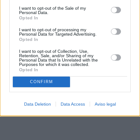
solo a este sitio web. Puede cambiar sus preferencias en
I want to opt-out of the Sale of my
cualquier momento entrando de nuevo en este sitio web o
Personal Data.
visitando nuestra política de privacidad.
Opted In
I want to opt-out of processing my
Personal Data for Targeted Advertising.
Opted In
I want to opt-out of Collection, Use,
Retention, Sale, and/or Sharing of my
Personal Data that Is Unrelated with the
Purposes for which it was collected.
Opted In
CONFIRM
Data Deletion
Data Access
Aviso legal