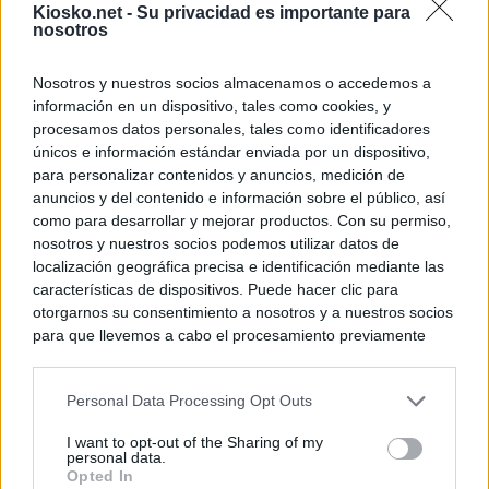
Kiosko.net -
Su privacidad es importante para
nosotros
Nosotros y nuestros socios almacenamos o accedemos a
información en un dispositivo, tales como cookies, y
procesamos datos personales, tales como identificadores
únicos e información estándar enviada por un dispositivo,
para personalizar contenidos y anuncios, medición de
anuncios y del contenido e información sobre el público, así
como para desarrollar y mejorar productos. Con su permiso,
nosotros y nuestros socios podemos utilizar datos de
localización geográfica precisa e identificación mediante las
características de dispositivos. Puede hacer clic para
otorgarnos su consentimiento a nosotros y a nuestros socios
para que llevemos a cabo el procesamiento previamente
descrito. De forma alternativa, puede acceder a información
más detallada y cambiar sus preferencias antes de otorgar o
Personal Data Processing Opt Outs
negar su consentimiento. Tenga en cuenta que algún
procesamiento de sus datos personales puede no requerir
I want to opt-out of the Sharing of my
de su consentimiento, pero usted tiene el derecho de
personal data.
rechazar tal procesamiento. Sus preferencias se aplicarán
Opted In