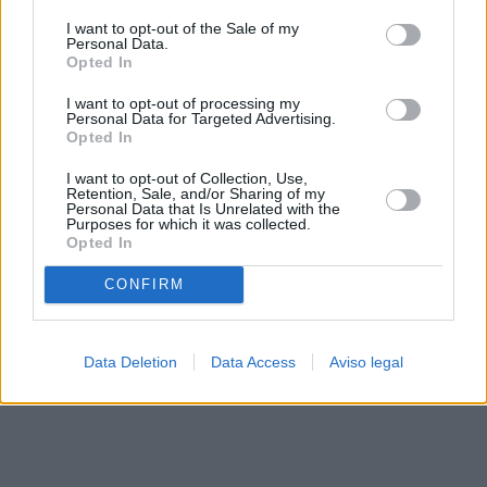
solo a este sitio web. Puede cambiar sus preferencias en
I want to opt-out of the Sale of my
cualquier momento entrando de nuevo en este sitio web o
Personal Data.
visitando nuestra política de privacidad.
Opted In
I want to opt-out of processing my
Personal Data for Targeted Advertising.
Opted In
I want to opt-out of Collection, Use,
Retention, Sale, and/or Sharing of my
Personal Data that Is Unrelated with the
Purposes for which it was collected.
Opted In
CONFIRM
Data Deletion
Data Access
Aviso legal