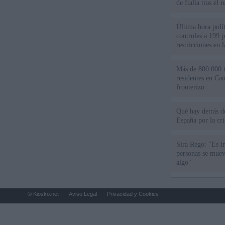
de Italia tras el
Última hora polít
controles a 199 p
restricciones en l
Más de 800.000 t
residentes en Can
fronterizo
Qué hay detrás d
España por la cri
Sira Rego: "Es i
personas se muev
algo"
© Kiosko.net
Aviso Legal
Privacidad y Cookies