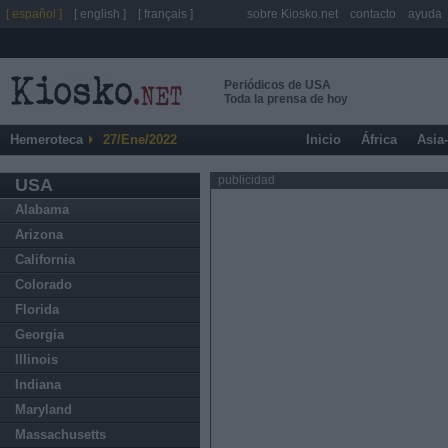
[ español ]
[ english ]
[ français ]
sobre Kiosko.net
contacto
ayuda
Periódicos de USA
Toda la prensa de hoy
Hemeroteca
27/Ene/2022
Inicio
África
Asia
publicidad
USA
Alabama
Arizona
California
Colorado
Florida
Georgia
Illinois
Indiana
Maryland
Massachusetts