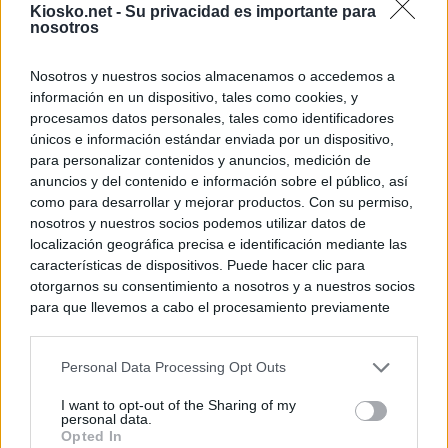
Kiosko.net -
Su privacidad es importante para
nosotros
Nosotros y nuestros socios almacenamos o accedemos a
información en un dispositivo, tales como cookies, y
procesamos datos personales, tales como identificadores
únicos e información estándar enviada por un dispositivo,
para personalizar contenidos y anuncios, medición de
anuncios y del contenido e información sobre el público, así
como para desarrollar y mejorar productos. Con su permiso,
nosotros y nuestros socios podemos utilizar datos de
localización geográfica precisa e identificación mediante las
características de dispositivos. Puede hacer clic para
otorgarnos su consentimiento a nosotros y a nuestros socios
para que llevemos a cabo el procesamiento previamente
descrito. De forma alternativa, puede acceder a información
más detallada y cambiar sus preferencias antes de otorgar o
Personal Data Processing Opt Outs
negar su consentimiento. Tenga en cuenta que algún
procesamiento de sus datos personales puede no requerir
I want to opt-out of the Sharing of my
de su consentimiento, pero usted tiene el derecho de
personal data.
rechazar tal procesamiento. Sus preferencias se aplicarán
Opted In