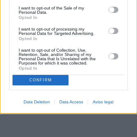
solo a este sitio web. Puede cambiar sus preferencias en
I want to opt-out of the Sale of my
cualquier momento entrando de nuevo en este sitio web o
Personal Data.
visitando nuestra política de privacidad.
Opted In
I want to opt-out of processing my
Personal Data for Targeted Advertising.
Opted In
I want to opt-out of Collection, Use,
Retention, Sale, and/or Sharing of my
Personal Data that Is Unrelated with the
Purposes for which it was collected.
Opted In
CONFIRM
Data Deletion
Data Access
Aviso legal