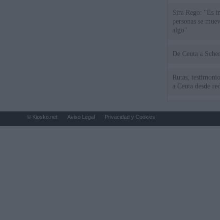
Sira Rego: "Es i
personas se muev
algo"
De Ceu
Rutas, testimonio
a Ceuta desde red
© Kiosko.net
Aviso Legal
Privacidad y Cookies