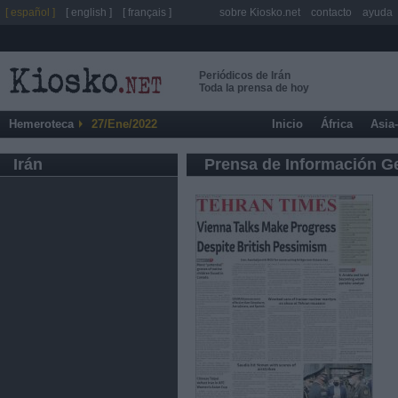
[ español ]
[ english ]
[ français ]
sobre Kiosko.net
contacto
ayuda
Periódicos de Irán
Toda la prensa de hoy
Hemeroteca
27/Ene/2022
Inicio
África
Asia
Irán
Prensa de Información G