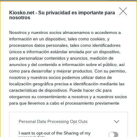
Sánchez se plant
con Italia tras c
Kiosko.net -
Su privacidad es importante para
nosotros
Los viajeros atra
Italia: “Es ridíc
Nosotros y nuestros socios almacenamos o accedemos a
información en un dispositivo, tales como cookies, y
Sánchez responde
procesamos datos personales, tales como identificadores
únicos e información estándar enviada por un dispositivo,
para personalizar contenidos y anuncios, medición de
© Kiosko.net
Aviso Legal
Privacidad y Cookies
anuncios y del contenido e información sobre el público, así
como para desarrollar y mejorar productos. Con su permiso,
nosotros y nuestros socios podemos utilizar datos de
localización geográfica precisa e identificación mediante las
características de dispositivos. Puede hacer clic para
otorgarnos su consentimiento a nosotros y a nuestros socios
para que llevemos a cabo el procesamiento previamente
descrito. De forma alternativa, puede acceder a información
más detallada y cambiar sus preferencias antes de otorgar o
Personal Data Processing Opt Outs
negar su consentimiento. Tenga en cuenta que algún
procesamiento de sus datos personales puede no requerir
I want to opt-out of the Sharing of my
de su consentimiento, pero usted tiene el derecho de