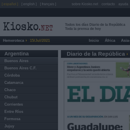
[ español ]
[ english ]
[ français ]
sobre Kiosko.net
contacto
ayuda
Todos los días Diario de la República
Toda la prensa de hoy
Hemeroteca
15/Jul/2021
Inicio
África
Asia
Argentina
Diario de la República
Buenos Aires
Buenos Aires C.F.
Córdoba
Catamarca
Chaco
Chubut
Corrientes
Entre Ríos
Formosa
Jujuy