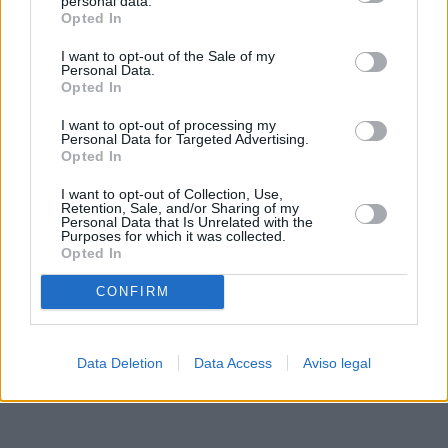
personal data.
rechazar tal procesamiento. Sus preferencias se aplicarán
Opted In
solo a este sitio web. Puede cambiar sus preferencias en
I want to opt-out of the Sale of my
cualquier momento entrando de nuevo en este sitio web o
Personal Data.
visitando nuestra política de privacidad.
Opted In
I want to opt-out of processing my
Personal Data for Targeted Advertising.
Opted In
I want to opt-out of Collection, Use,
Retention, Sale, and/or Sharing of my
Personal Data that Is Unrelated with the
Purposes for which it was collected.
Opted In
CONFIRM
Data Deletion
Data Access
Aviso legal