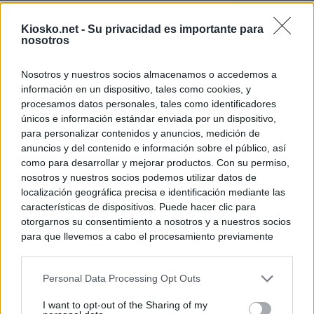
El uso personal d
Kiosko.net -
Su privacidad es importante para
Comunidad de M
nosotros
El Gobierno de A
Nosotros y nuestros socios almacenamos o accedemos a
de Gran Vía más
información en un dispositivo, tales como cookies, y
logró venderlo
procesamos datos personales, tales como identificadores
únicos e información estándar enviada por un dispositivo,
para personalizar contenidos y anuncios, medición de
© Kiosko.net
Aviso Legal
Privacidad y Cookies
anuncios y del contenido e información sobre el público, así
como para desarrollar y mejorar productos. Con su permiso,
nosotros y nuestros socios podemos utilizar datos de
localización geográfica precisa e identificación mediante las
características de dispositivos. Puede hacer clic para
otorgarnos su consentimiento a nosotros y a nuestros socios
para que llevemos a cabo el procesamiento previamente
descrito. De forma alternativa, puede acceder a información
más detallada y cambiar sus preferencias antes de otorgar o
Personal Data Processing Opt Outs
negar su consentimiento. Tenga en cuenta que algún
procesamiento de sus datos personales puede no requerir
I want to opt-out of the Sharing of my
de su consentimiento, pero usted tiene el derecho de