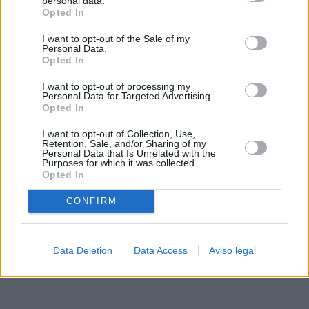
personal data.
rechazar tal procesamiento. Sus preferencias se aplicarán
Opted In
solo a este sitio web. Puede cambiar sus preferencias en
I want to opt-out of the Sale of my
cualquier momento entrando de nuevo en este sitio web o
Personal Data.
visitando nuestra política de privacidad.
Opted In
I want to opt-out of processing my
Personal Data for Targeted Advertising.
Opted In
I want to opt-out of Collection, Use,
Retention, Sale, and/or Sharing of my
Personal Data that Is Unrelated with the
Purposes for which it was collected.
Opted In
CONFIRM
Data Deletion
Data Access
Aviso legal