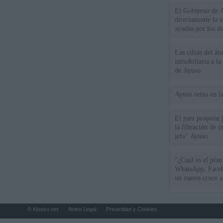
El Gobierno de A
directamente la 
ayudas por los i
Las cifras del át
inmobiliaria a l
de Ayuso
Ayuso reina en l
El juez propone j
la filtración de i
jefa" Ayuso
"¿Cuál es el plan
WhatsApp, Faceb
un nuevo cruce a
15 de agosto
© Kiosko.net
Aviso Legal
Privacidad y Cookies