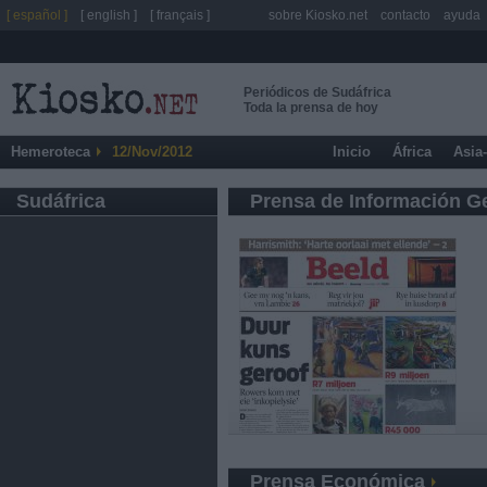
[ español ]
[ english ]
[ français ]
sobre Kiosko.net
contacto
ayuda
Periódicos de Sudáfrica
Toda la prensa de hoy
Hemeroteca
12/Nov/2012
Inicio
África
Asia
Sudáfrica
Prensa de Información G
Prensa Económica