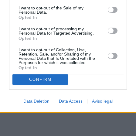
solo a este sitio web. Puede cambiar sus preferencias en
I want to opt-out of the Sale of my
cualquier momento entrando de nuevo en este sitio web o
Personal Data.
visitando nuestra política de privacidad.
Opted In
I want to opt-out of processing my
Personal Data for Targeted Advertising.
Opted In
I want to opt-out of Collection, Use,
Retention, Sale, and/or Sharing of my
Personal Data that Is Unrelated with the
Purposes for which it was collected.
Opted In
CONFIRM
Data Deletion
Data Access
Aviso legal