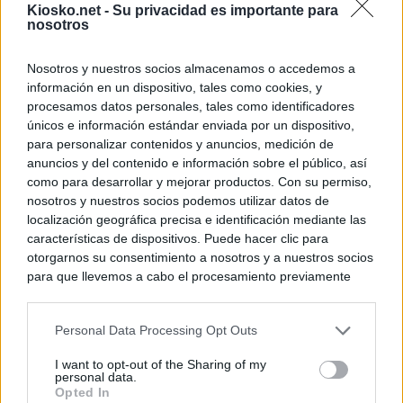
Kiosko.net -
Su privacidad es importante para
nosotros
Nosotros y nuestros socios almacenamos o accedemos a
información en un dispositivo, tales como cookies, y
procesamos datos personales, tales como identificadores
únicos e información estándar enviada por un dispositivo,
para personalizar contenidos y anuncios, medición de
anuncios y del contenido e información sobre el público, así
como para desarrollar y mejorar productos. Con su permiso,
nosotros y nuestros socios podemos utilizar datos de
localización geográfica precisa e identificación mediante las
características de dispositivos. Puede hacer clic para
otorgarnos su consentimiento a nosotros y a nuestros socios
para que llevemos a cabo el procesamiento previamente
descrito. De forma alternativa, puede acceder a información
más detallada y cambiar sus preferencias antes de otorgar o
Personal Data Processing Opt Outs
negar su consentimiento. Tenga en cuenta que algún
procesamiento de sus datos personales puede no requerir
I want to opt-out of the Sharing of my
de su consentimiento, pero usted tiene el derecho de
personal data.
rechazar tal procesamiento. Sus preferencias se aplicarán
Opted In