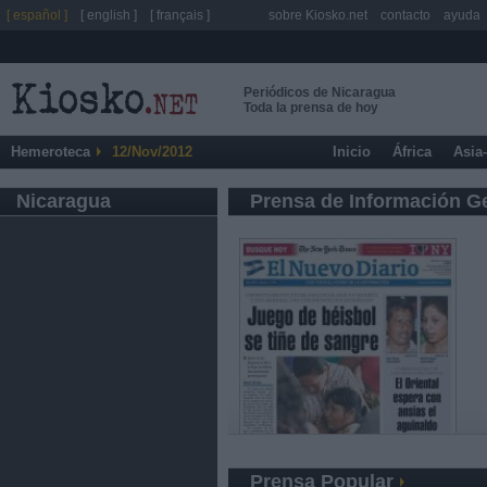
[ español ]
[ english ]
[ français ]
sobre Kiosko.net
contacto
ayuda
Periódicos de Nicaragua
Toda la prensa de hoy
Hemeroteca
12/Nov/2012
Inicio
África
Asia
Nicaragua
Prensa de Información G
Prensa Popular