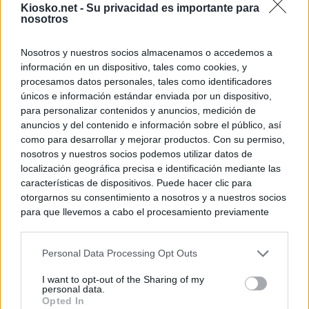
Kiosko.net -
Su privacidad es importante para
nosotros
Nosotros y nuestros socios almacenamos o accedemos a
información en un dispositivo, tales como cookies, y
procesamos datos personales, tales como identificadores
únicos e información estándar enviada por un dispositivo,
para personalizar contenidos y anuncios, medición de
anuncios y del contenido e información sobre el público, así
como para desarrollar y mejorar productos. Con su permiso,
nosotros y nuestros socios podemos utilizar datos de
localización geográfica precisa e identificación mediante las
características de dispositivos. Puede hacer clic para
otorgarnos su consentimiento a nosotros y a nuestros socios
para que llevemos a cabo el procesamiento previamente
descrito. De forma alternativa, puede acceder a información
más detallada y cambiar sus preferencias antes de otorgar o
Personal Data Processing Opt Outs
negar su consentimiento. Tenga en cuenta que algún
procesamiento de sus datos personales puede no requerir
I want to opt-out of the Sharing of my
de su consentimiento, pero usted tiene el derecho de
personal data.
rechazar tal procesamiento. Sus preferencias se aplicarán
Opted In