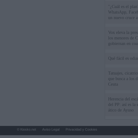
"¿Cuál es el plan
WhatsApp, Faceb
un nuevo cruce a
15 de agosto
Vox eleva la pres
los menores de C
gobiernan en coa
Qué fácil es odi
Tatuajes, cicatri
que busca a los d
Ceuta
Herencia del esc
del PP: así es l
ático de Ayuso
© Kiosko.net
Aviso Legal
Privacidad y Cookies