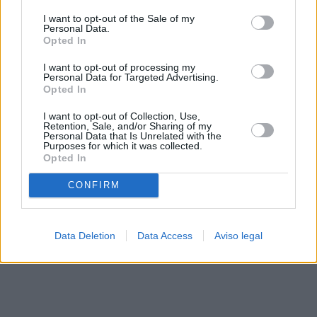
solo a este sitio web. Puede cambiar sus preferencias en
I want to opt-out of the Sale of my
cualquier momento entrando de nuevo en este sitio web o
Personal Data.
visitando nuestra política de privacidad.
Opted In
I want to opt-out of processing my
Personal Data for Targeted Advertising.
Opted In
I want to opt-out of Collection, Use,
Retention, Sale, and/or Sharing of my
Personal Data that Is Unrelated with the
Purposes for which it was collected.
Opted In
CONFIRM
Data Deletion
Data Access
Aviso legal