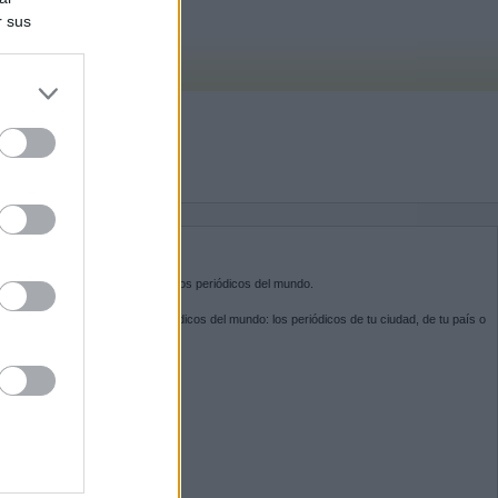
r sus
do nuestra
BRE KIOSKO.NET
sko.net
es la puerta de entrada a los periódicos del mundo.
ega por las portadas de los periódicos del mundo: los periódicos de tu ciudad, de tu país o
 otro extremo del mundo.
GUENOS