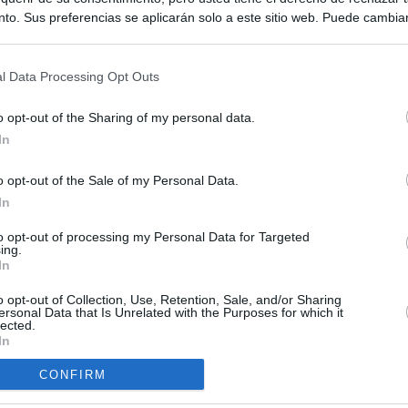
to. Sus preferencias se aplicarán solo a este sitio web. Puede cambia
s en cualquier momento entrando de nuevo en este sitio web o visitan
privacidad.
l Data Processing Opt Outs
o opt-out of the Sharing of my personal data.
In
o opt-out of the Sale of my Personal Data.
ias
In
SO
Kio
 que Ayuso señaló por la compra del ático: "Lo que no se dice es
to opt-out of processing my Personal Data for Targeted
ing.
ene residencia oficial para la presidenta"
Nav
In
del
Ayuso no puede destinar directamente la venta del ático de
o opt-out of Collection, Use, Retention, Sale, and/or Sharing
SÍ
as por los incendios
ersonal Data that Is Unrelated with the Purposes for which it
lected.
In
tico: de los honorarios de la inmobiliaria a la estimación de venta
e Ayuso
CONFIRM