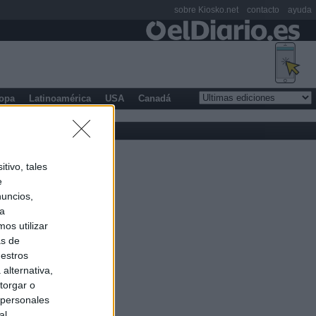
sobre Kiosko.net
contacto
ayuda
opa
Latinoamérica
USA
Canadá
tivo, tales
e
nuncios,
ra
os utilizar
as de
uestros
alternativa,
torgar o
 personales
al