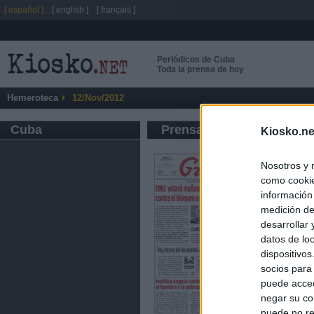
[ español ]
[ english ]
[ français ]
Periódicos de Cuba
Toda la prensa de hoy
Hemeroteca
12/Nov/2012
Cuba
Prensa de Información G
Kiosko.ne
Nosotros y 
como cookie
información
medición de
desarrollar
datos de loc
dispositivo
socios para
puede acced
negar su co
puede no re