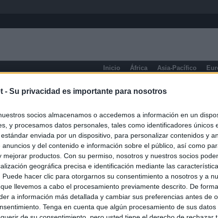
Inicio
África
Asia-Pacífico
Eur
eneral
t -
Su privacidad es importante para nosotros
nuestros socios almacenamos o accedemos a información en un disposi
s, y procesamos datos personales, tales como identificadores únicos 
 estándar enviada por un dispositivo, para personalizar contenidos y a
 anuncios y del contenido e información sobre el público, así como pa
 y mejorar productos. Con su permiso, nosotros y nuestros socios podem
alización geográfica precisa e identificación mediante las característic
s. Puede hacer clic para otorgarnos su consentimiento a nosotros y a n
 que llevemos a cabo el procesamiento previamente descrito. De forma 
er a información más detallada y cambiar sus preferencias antes de o
nsentimiento. Tenga en cuenta que algún procesamiento de sus datos
querir de su consentimiento, pero usted tiene el derecho de rechazar t