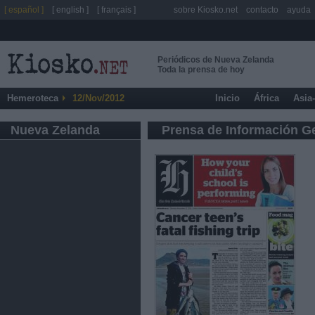
[ español ]
[ english ]
[ français ]
sobre Kiosko.net
contacto
ayuda
Periódicos de Nueva Zelanda
Toda la prensa de hoy
Hemeroteca
12/Nov/2012
Inicio
África
Asia
Nueva Zelanda
Prensa de Información G