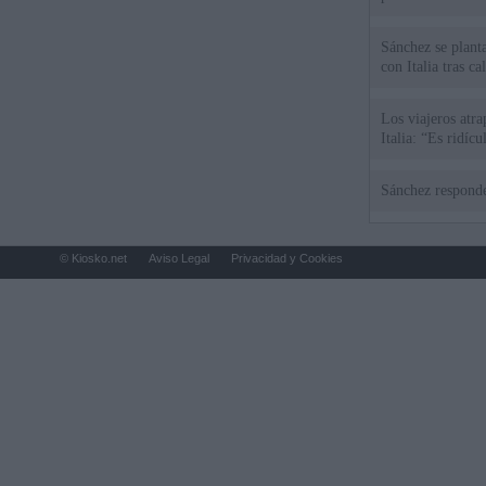
Sánchez se plant
con Italia tras c
Los viajeros atra
Italia: “Es ridíc
Sánchez responde
© Kiosko.net
Aviso Legal
Privacidad y Cookies