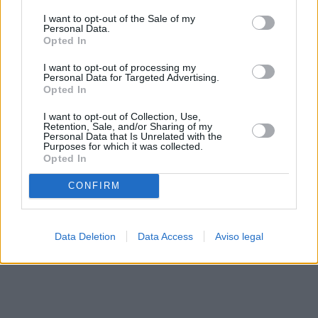
solo a este sitio web. Puede cambiar sus preferencias en
I want to opt-out of the Sale of my
cualquier momento entrando de nuevo en este sitio web o
Personal Data.
visitando nuestra política de privacidad.
Opted In
I want to opt-out of processing my
Personal Data for Targeted Advertising.
Opted In
I want to opt-out of Collection, Use,
Retention, Sale, and/or Sharing of my
Personal Data that Is Unrelated with the
Purposes for which it was collected.
Opted In
CONFIRM
Data Deletion
Data Access
Aviso legal