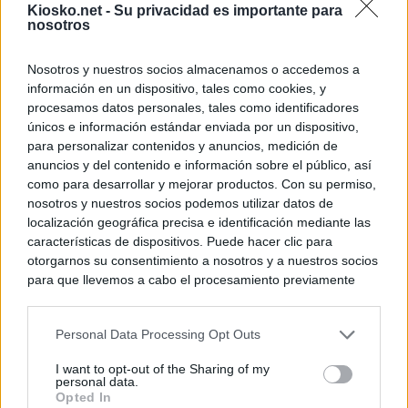
Kiosko.net -
Su privacidad es importante para
nosotros
Nosotros y nuestros socios almacenamos o accedemos a
información en un dispositivo, tales como cookies, y
procesamos datos personales, tales como identificadores
únicos e información estándar enviada por un dispositivo,
para personalizar contenidos y anuncios, medición de
anuncios y del contenido e información sobre el público, así
como para desarrollar y mejorar productos. Con su permiso,
nosotros y nuestros socios podemos utilizar datos de
localización geográfica precisa e identificación mediante las
características de dispositivos. Puede hacer clic para
otorgarnos su consentimiento a nosotros y a nuestros socios
para que llevemos a cabo el procesamiento previamente
descrito. De forma alternativa, puede acceder a información
más detallada y cambiar sus preferencias antes de otorgar o
Personal Data Processing Opt Outs
negar su consentimiento. Tenga en cuenta que algún
procesamiento de sus datos personales puede no requerir
I want to opt-out of the Sharing of my
de su consentimiento, pero usted tiene el derecho de
personal data.
rechazar tal procesamiento. Sus preferencias se aplicarán
Opted In