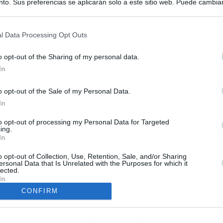
to. Sus preferencias se aplicarán solo a este sitio web. Puede cambia
s en cualquier momento entrando de nuevo en este sitio web o visitan
privacidad.
l Data Processing Opt Outs
o opt-out of the Sharing of my personal data.
In
o opt-out of the Sale of my Personal Data.
In
ias
SO
to opt-out of processing my Personal Data for Targeted
Kio
ntroles a los viajeros procedentes de Italia tras el rechazo de
ing.
los
In
Nav
del
o opt-out of Collection, Use, Retention, Sale, and/or Sharing
de la embestida de Meloni contra España por la crisis de Ceuta
SÍ
ersonal Data that Is Unrelated with the Purposes for which it
lected.
In
incomprensible que 70.000 personas se muevan sin que
ra algo"
CONFIRM
uta a Schengen: Sánchez responde a Meloni