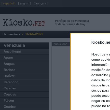
[ español ]
[ english ]
[ français ]
Periódicos de Venezuela
Toda la prensa de hoy
Hemeroteca
16/Abr/2021
Kiosko.ne
publicidad
Venezuela
Anzoátegui
Nosotros y 
Apure
como cookie
Aragua
información
medición de
Barinas
desarrollar
Bolívar
datos de loc
Carabobo
dispositivo
Caracas
socios para
Cojedes
puede acced
Falcon
negar su co
puede no re
Guárico