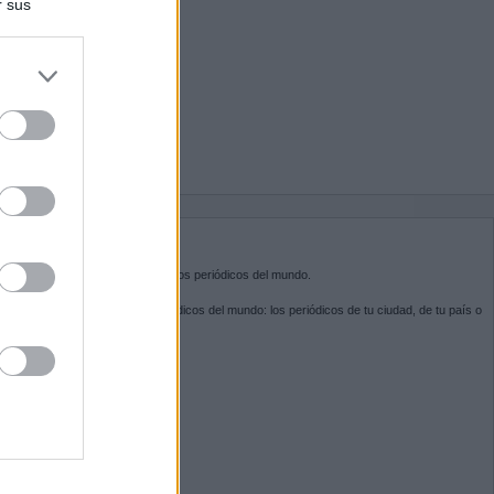
r sus
do nuestra
BRE KIOSKO.NET
sko.net
es la puerta de entrada a los periódicos del mundo.
ega por las portadas de los periódicos del mundo: los periódicos de tu ciudad, de tu país o
 otro extremo del mundo.
GUENOS