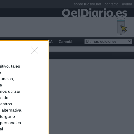
sobre Kiosko.net
contacto
ayuda
opa
Latinoamérica
USA
Canadá
tivo, tales
e
nuncios,
ra
os utilizar
as de
uestros
alternativa,
torgar o
 personales
al