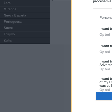
procesamien
Lara
preferencia
Miranda
política de 
Nueva Esparta
Persona
Portuguesa
Sucre
I want t
Trujillo
Opted 
Zulia
I want t
Opted 
Últimas notic
I want 
España impone co
Advertis
Meloni a quitar
Opted 
I want t
Qué hay detrás 
of my P
was col
Opted 
Sira Rego: "Es 
Marruecos supie
De Ce