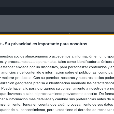
Inicio
África
Asia-Pacífico
Eur
t -
Su privacidad es importante para nosotros
Barinas
nuestros socios almacenamos o accedemos a información en un disposi
s, y procesamos datos personales, tales como identificadores únicos 
 estándar enviada por un dispositivo, para personalizar contenidos y a
 anuncios y del contenido e información sobre el público, así como pa
 y mejorar productos. Con su permiso, nosotros y nuestros socios podem
alización geográfica precisa e identificación mediante las característic
s. Puede hacer clic para otorgarnos su consentimiento a nosotros y a n
 que llevemos a cabo el procesamiento previamente descrito. De forma 
er a información más detallada y cambiar sus preferencias antes de o
nsentimiento. Tenga en cuenta que algún procesamiento de sus datos
querir de su consentimiento, pero usted tiene el derecho de rechazar t