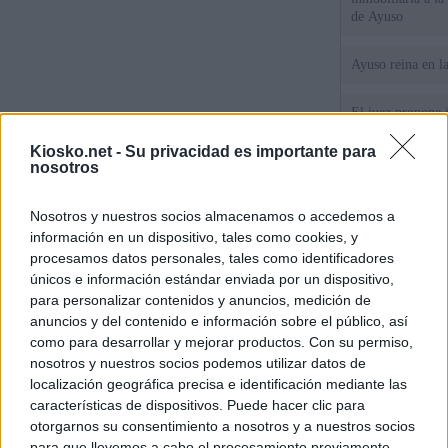
de Ayuso
Ayuso reina en l
El juez propone j
la filtración de i
jefa" Ayuso
Kiosko.net -
Su privacidad es importante para
nosotros
"¿Cuál es el plan
WhatsApp, Faceb
Nosotros y nuestros socios almacenamos o accedemos a
un nuevo cruce a
información en un dispositivo, tales como cookies, y
15 de agosto
procesamos datos personales, tales como identificadores
únicos e información estándar enviada por un dispositivo,
© Kiosko.net
Aviso Legal
Privacidad y Cookies
para personalizar contenidos y anuncios, medición de
anuncios y del contenido e información sobre el público, así
como para desarrollar y mejorar productos. Con su permiso,
nosotros y nuestros socios podemos utilizar datos de
localización geográfica precisa e identificación mediante las
características de dispositivos. Puede hacer clic para
otorgarnos su consentimiento a nosotros y a nuestros socios
para que llevemos a cabo el procesamiento previamente