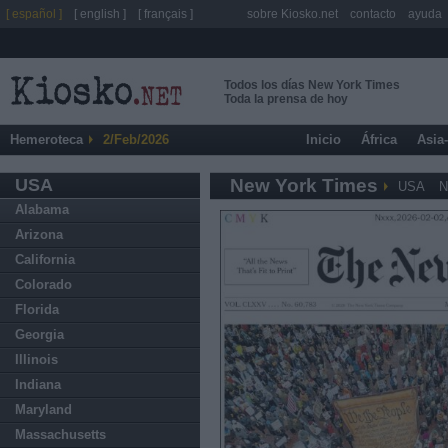
[ español ]
[ english ]
[ français ]
sobre Kiosko.net
contacto
ayuda
Todos los días New York Times
Toda la prensa de hoy
Hemeroteca
2/Feb/2026
Inicio
África
Asia
USA
New York Times
USA
N
Alabama
Arizona
California
Colorado
Florida
Georgia
Illinois
Indiana
Maryland
Massachusetts