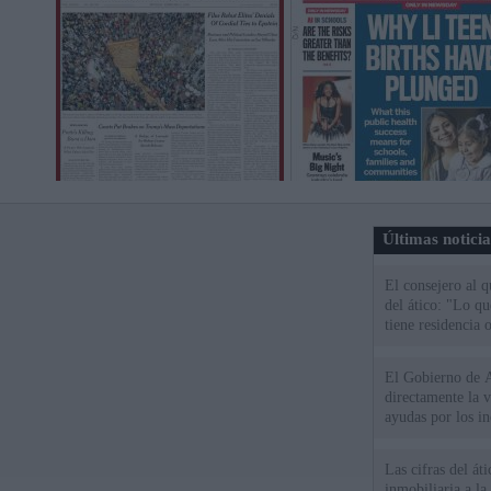
Últimas notici
El consejero al 
del ático: "Lo q
tiene residencia o
El Gobierno de A
directamente la 
ayudas por los i
Las cifras del át
inmobiliaria a l