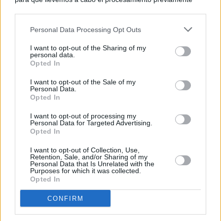
descrito. De forma alternativa, puede acceder a información
más detallada y cambiar sus preferencias antes de otorgar o
Personal Data Processing Opt Outs
negar su consentimiento. Tenga en cuenta que algún
procesamiento de sus datos personales puede no requerir
I want to opt-out of the Sharing of my
de su consentimiento, pero usted tiene el derecho de
personal data.
rechazar tal procesamiento. Sus preferencias se aplicarán
Opted In
solo a este sitio web. Puede cambiar sus preferencias en
I want to opt-out of the Sale of my
cualquier momento entrando de nuevo en este sitio web o
Personal Data.
visitando nuestra política de privacidad.
Opted In
I want to opt-out of processing my
Personal Data for Targeted Advertising.
Opted In
I want to opt-out of Collection, Use,
Retention, Sale, and/or Sharing of my
Personal Data that Is Unrelated with the
Purposes for which it was collected.
Opted In
CONFIRM