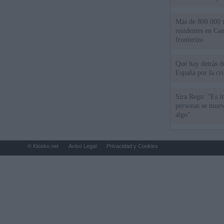
Más de 800.000 t
residentes en Can
fronterizo
Qué hay detrás d
España por la cri
Sira Rego: "Es i
personas se muev
algo"
© Kiosko.net
Aviso Legal
Privacidad y Cookies