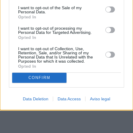
solo a este sitio web. Puede cambiar sus preferencias en
I want to opt-out of the Sale of my
cualquier momento entrando de nuevo en este sitio web o
Personal Data.
visitando nuestra política de privacidad.
Opted In
I want to opt-out of processing my
Personal Data for Targeted Advertising.
Opted In
I want to opt-out of Collection, Use,
Retention, Sale, and/or Sharing of my
Personal Data that Is Unrelated with the
Purposes for which it was collected.
Opted In
CONFIRM
Data Deletion
Data Access
Aviso legal