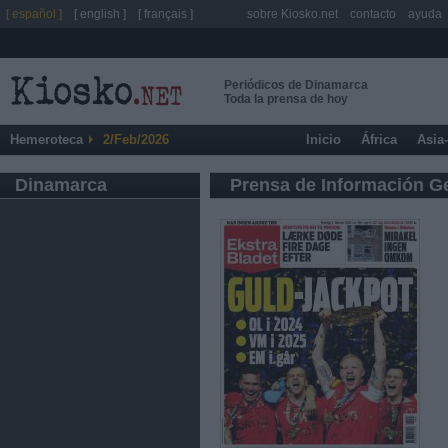
[ español ]
[ english ]
[ français ]
sobre Kiosko.net
contacto
ayuda
Periódicos de Dinamarca
Toda la prensa de hoy
Hemeroteca
2/Feb/2026
Inicio
África
Asia
Dinamarca
Prensa de Información G