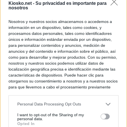
Kiosko.net -
Su privacidad es importante para
nosotros
Nosotros y nuestros socios almacenamos o accedemos a
información en un dispositivo, tales como cookies, y
procesamos datos personales, tales como identificadores
únicos e información estándar enviada por un dispositivo,
para personalizar contenidos y anuncios, medición de
anuncios y del contenido e información sobre el público, así
como para desarrollar y mejorar productos. Con su permiso,
nosotros y nuestros socios podemos utilizar datos de
localización geográfica precisa e identificación mediante las
características de dispositivos. Puede hacer clic para
otorgarnos su consentimiento a nosotros y a nuestros socios
para que llevemos a cabo el procesamiento previamente
descrito. De forma alternativa, puede acceder a información
más detallada y cambiar sus preferencias antes de otorgar o
Personal Data Processing Opt Outs
negar su consentimiento. Tenga en cuenta que algún
procesamiento de sus datos personales puede no requerir
I want to opt-out of the Sharing of my
de su consentimiento, pero usted tiene el derecho de
personal data.
rechazar tal procesamiento. Sus preferencias se aplicarán
Opted In