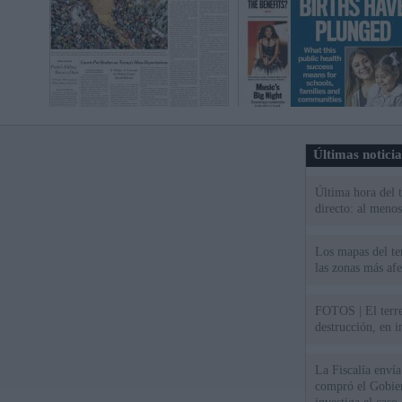
Últimas notici
Última hora del 
directo: al meno
Los mapas del te
las zonas más af
FOTOS | El terr
destrucción, en 
La Fiscalía envía
compró el Gobie