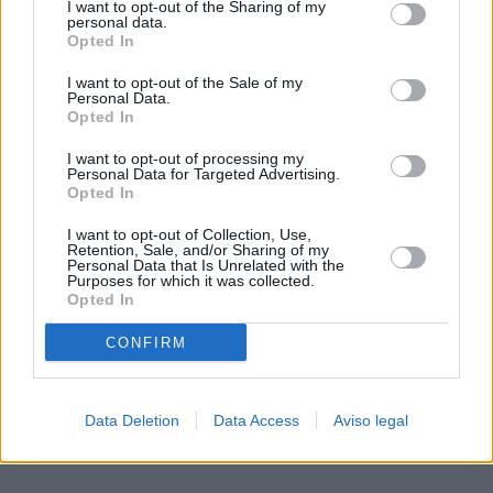
I want to opt-out of the Sharing of my
de su consentimiento, pero usted tiene el derecho de
personal data.
rechazar tal procesamiento. Sus preferencias se aplicarán
Opted In
solo a este sitio web. Puede cambiar sus preferencias en
I want to opt-out of the Sale of my
cualquier momento entrando de nuevo en este sitio web o
Personal Data.
visitando nuestra política de privacidad.
Opted In
I want to opt-out of processing my
Personal Data for Targeted Advertising.
Opted In
I want to opt-out of Collection, Use,
Retention, Sale, and/or Sharing of my
Personal Data that Is Unrelated with the
Purposes for which it was collected.
Opted In
CONFIRM
Data Deletion
Data Access
Aviso legal