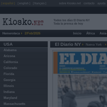
[ español ]
[ english ]
[ français ]
sobre Kiosko.net
contacto
ayuda
Todos los días El Diario NY
Toda la prensa de hoy
Hemeroteca
2/Feb/2026
Inicio
África
Asia
USA
El Diario NY
Nueva York
Alabama
Arizona
California
Colorado
Florida
Georgia
Illinois
Indiana
Maryland
Massachusetts