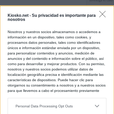
investiga el caso
Las incógnitas s
Kiosko.net -
Su privacidad es importante para
el Gobierno de 
nosotros
La pareja de Ayu
Nosotros y nuestros socios almacenamos o accedemos a
millones en divi
información en un dispositivo, tales como cookies, y
su consultora
procesamos datos personales, tales como identificadores
únicos e información estándar enviada por un dispositivo,
para personalizar contenidos y anuncios, medición de
© Kiosko.net
Aviso Legal
Privacidad y Cookies
anuncios y del contenido e información sobre el público, así
como para desarrollar y mejorar productos. Con su permiso,
nosotros y nuestros socios podemos utilizar datos de
localización geográfica precisa e identificación mediante las
características de dispositivos. Puede hacer clic para
otorgarnos su consentimiento a nosotros y a nuestros socios
para que llevemos a cabo el procesamiento previamente
descrito. De forma alternativa, puede acceder a información
más detallada y cambiar sus preferencias antes de otorgar o
Personal Data Processing Opt Outs
negar su consentimiento. Tenga en cuenta que algún
procesamiento de sus datos personales puede no requerir