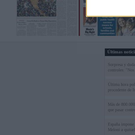
Últimas notic
Sorpresa y dudas
controles: "Nos
Última hora polí
procedente de It
Más de 800.000 
que pasar contr
España impone co
Meloni a quitar