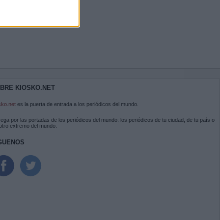
BRE KIOSKO.NET
sko.net
es la puerta de entrada a los periódicos del mundo.
ega por las portadas de los periódicos del mundo: los periódicos de tu ciudad, de tu país o
 otro extremo del mundo.
GUENOS