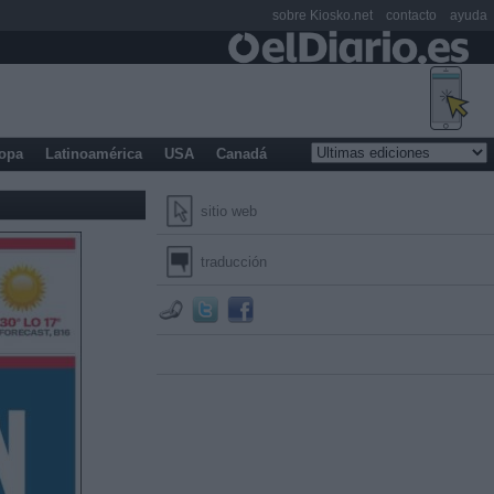
sobre Kiosko.net
contacto
ayuda
opa
Latinoamérica
USA
Canadá
sitio web
traducción