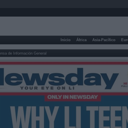
Inicio
África
Asia-Pacífico
Eur
ensa de Información General