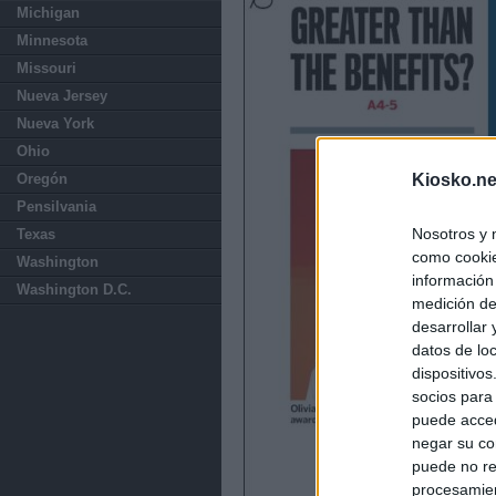
Michigan
Minnesota
Missouri
Nueva Jersey
Nueva York
Ohio
Oregón
Kiosko.ne
Pensilvania
Nosotros y 
Texas
como cookie
Washington
información
Washington D.C.
medición de
desarrollar
datos de loc
dispositivo
socios para
puede acced
negar su co
puede no re
procesamien