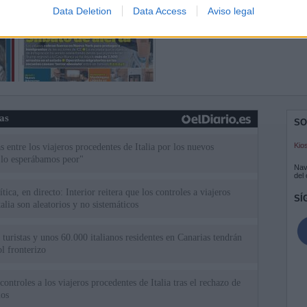
Data Deletion
Data Access
Aviso legal
ias
SO
Kio
 entre los viajeros procedentes de Italia por los nuevos
 lo esperábamos peor"
Nav
del
tica, en directo: Interior reitera que los controles a viajeros
SÍ
alia son aleatorios y no sistemáticos
turistas y unos 60.000 italianos residentes en Canarias tendrán
ol fronterizo
ntroles a los viajeros procedentes de Italia tras el rechazo de
los