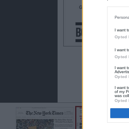
preferencia
política de 
Persona
I want t
Opted 
I want t
Opted 
I want 
Advertis
Opted 
I want t
of my P
was col
Opted 