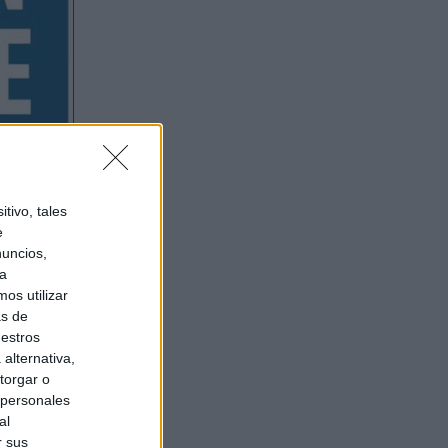
tivo, tales
e
nuncios,
ra
os utilizar
as de
uestros
alternativa,
torgar o
 personales
al
r sus