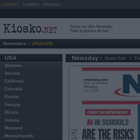
[ español ]
[ english ]
[ français ]
Todos los días Newsday
Toda la prensa de hoy
Hemeroteca
2/Feb/2026
USA
Newsday
Nueva York
Pr
Alabama
Arizona
California
Colorado
Florida
Georgia
Illinois
Indiana
Maryland
Massachusetts