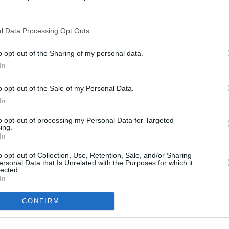
s en cualquier momento entrando de nuevo en este sitio web o visitan
privacidad.
l Data Processing Opt Outs
o opt-out of the Sharing of my personal data.
In
o opt-out of the Sale of my Personal Data.
In
to opt-out of processing my Personal Data for Targeted
ing.
In
o opt-out of Collection, Use, Retention, Sale, and/or Sharing
ersonal Data that Is Unrelated with the Purposes for which it
lected.
In
CONFIRM