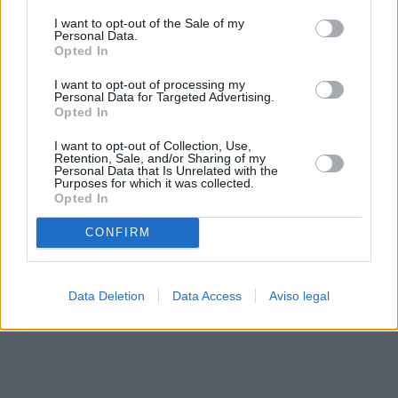
solo a este sitio web. Puede cambiar sus preferencias en
I want to opt-out of the Sale of my
cualquier momento entrando de nuevo en este sitio web o
Personal Data.
visitando nuestra política de privacidad.
Opted In
I want to opt-out of processing my
Personal Data for Targeted Advertising.
Opted In
I want to opt-out of Collection, Use,
Retention, Sale, and/or Sharing of my
Personal Data that Is Unrelated with the
Purposes for which it was collected.
Opted In
CONFIRM
Data Deletion
Data Access
Aviso legal