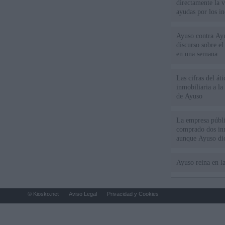
directamente la 
ayudas por los i
Ayuso contra Ay
discurso sobre e
en una semana
Las cifras del át
inmobiliaria a l
de Ayuso
La empresa públic
comprado dos inm
aunque Ayuso dic
el año"
Ayuso reina en l
© Kiosko.net
Aviso Legal
Privacidad y Cookies