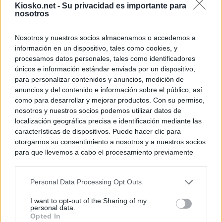
Kiosko.net -
Su privacidad es importante para
nosotros
Nosotros y nuestros socios almacenamos o accedemos a
información en un dispositivo, tales como cookies, y
procesamos datos personales, tales como identificadores
únicos e información estándar enviada por un dispositivo,
para personalizar contenidos y anuncios, medición de
anuncios y del contenido e información sobre el público, así
como para desarrollar y mejorar productos. Con su permiso,
nosotros y nuestros socios podemos utilizar datos de
localización geográfica precisa e identificación mediante las
características de dispositivos. Puede hacer clic para
otorgarnos su consentimiento a nosotros y a nuestros socios
para que llevemos a cabo el procesamiento previamente
descrito. De forma alternativa, puede acceder a información
más detallada y cambiar sus preferencias antes de otorgar o
Personal Data Processing Opt Outs
negar su consentimiento. Tenga en cuenta que algún
procesamiento de sus datos personales puede no requerir
I want to opt-out of the Sharing of my
de su consentimiento, pero usted tiene el derecho de
personal data.
rechazar tal procesamiento. Sus preferencias se aplicarán
Opted In