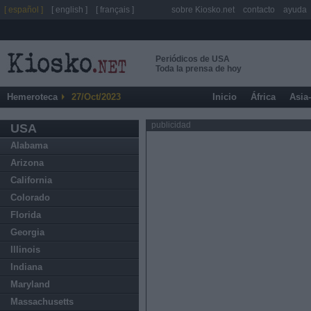
[ español ]
[ english ]
[ français ]
sobre Kiosko.net
contacto
ayuda
Periódicos de USA
Toda la prensa de hoy
Hemeroteca
27/Oct/2023
Inicio
África
Asia
publicidad
USA
Alabama
Arizona
California
Colorado
Florida
Georgia
Illinois
Indiana
Maryland
Massachusetts