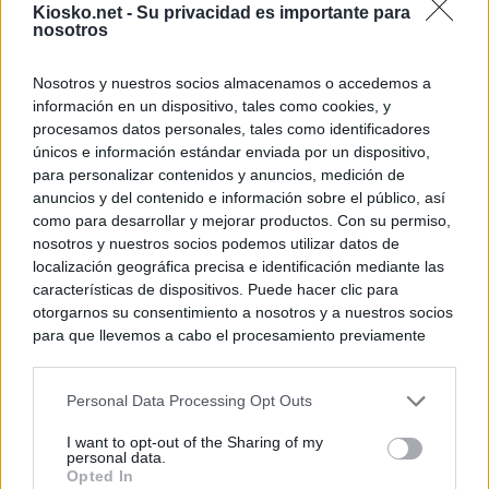
Kiosko.net -
Su privacidad es importante para
nosotros
Nosotros y nuestros socios almacenamos o accedemos a
información en un dispositivo, tales como cookies, y
procesamos datos personales, tales como identificadores
únicos e información estándar enviada por un dispositivo,
para personalizar contenidos y anuncios, medición de
anuncios y del contenido e información sobre el público, así
como para desarrollar y mejorar productos. Con su permiso,
nosotros y nuestros socios podemos utilizar datos de
localización geográfica precisa e identificación mediante las
características de dispositivos. Puede hacer clic para
otorgarnos su consentimiento a nosotros y a nuestros socios
para que llevemos a cabo el procesamiento previamente
descrito. De forma alternativa, puede acceder a información
más detallada y cambiar sus preferencias antes de otorgar o
Personal Data Processing Opt Outs
negar su consentimiento. Tenga en cuenta que algún
procesamiento de sus datos personales puede no requerir
I want to opt-out of the Sharing of my
de su consentimiento, pero usted tiene el derecho de
personal data.
rechazar tal procesamiento. Sus preferencias se aplicarán
Opted In