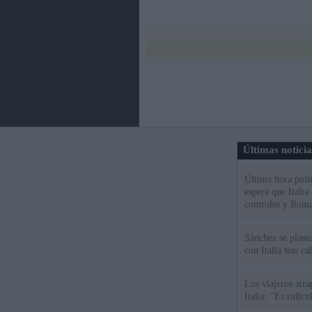
Últimas notici
Última hora polít
espera que Italia
controles y Roma
Sánchez se plant
con Italia tras c
Los viajeros atra
Italia: “Es ridíc