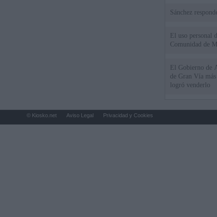
Sánchez responde
El uso personal d
Comunidad de M
El Gobierno de A
de Gran Vía más
logró venderlo
© Kiosko.net
Aviso Legal
Privacidad y Cookies