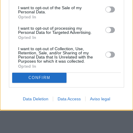
solo a este sitio web. Puede cambiar sus preferencias en
I want to opt-out of the Sale of my
cualquier momento entrando de nuevo en este sitio web o
Personal Data.
visitando nuestra política de privacidad.
Opted In
I want to opt-out of processing my
Personal Data for Targeted Advertising.
Opted In
I want to opt-out of Collection, Use,
Retention, Sale, and/or Sharing of my
Personal Data that Is Unrelated with the
Purposes for which it was collected.
Opted In
CONFIRM
Data Deletion
Data Access
Aviso legal