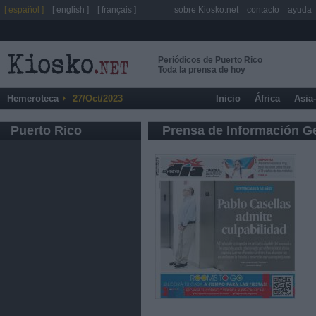
[ español ]
[ english ]
[ français ]
sobre Kiosko.net
contacto
ayuda
Periódicos de Puerto Rico
Toda la prensa de hoy
Hemeroteca
27/Oct/2023
Inicio
África
Asia
Puerto Rico
Prensa de Información G