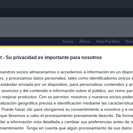
Inicio
África
Asia-Pacífico
Eur
eneral
t -
Su privacidad es importante para nosotros
nuestros socios almacenamos o accedemos a información en un disposi
s, y procesamos datos personales, tales como identificadores únicos 
 estándar enviada por un dispositivo, para personalizar contenidos y a
 anuncios y del contenido e información sobre el público, así como pa
 y mejorar productos. Con su permiso, nosotros y nuestros socios podem
alización geográfica precisa e identificación mediante las característic
s. Puede hacer clic para otorgarnos su consentimiento a nosotros y a n
 que llevemos a cabo el procesamiento previamente descrito. De forma 
er a información más detallada y cambiar sus preferencias antes de o
nsentimiento. Tenga en cuenta que algún procesamiento de sus datos