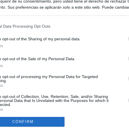
querir de su consentimiento, pero usted tiene el derecho de rechazar t
to. Sus preferencias se aplicarán solo a este sitio web. Puede cambia
s en cualquier momento entrando de nuevo en este sitio web o visitan
privacidad.
l Data Processing Opt Outs
o opt-out of the Sharing of my personal data.
In
o opt-out of the Sale of my Personal Data.
ias
SO
In
Kio
Ayuso no puede destinar directamente la venta del ático de
to opt-out of processing my Personal Data for Targeted
as por los incendios
ing.
Nav
In
del
uso: cómo ha cambiado su discurso sobre el ático de la
SÍ
o opt-out of Collection, Use, Retention, Sale, and/or Sharing
Madrid en una semana
ersonal Data that Is Unrelated with the Purposes for which it
lected.
In
tico: de los honorarios de la inmobiliaria a la estimación de venta
e Ayuso
CONFIRM