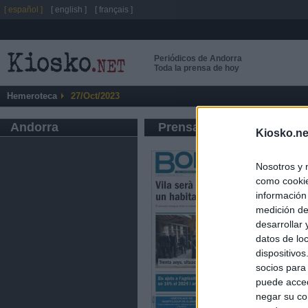
[ español ]
[ english ]
[ français ]
Periódicos de Andorra
Toda la prensa de hoy
Hemeroteca
27/Oct/2023
Andorra
Prensa de Información G
Kiosko.ne
Nosotros y 
como cookie
información
medición de
desarrollar
datos de loc
dispositivo
socios para
puede acced
negar su co