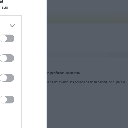
al
r sus
do nuestra
BRE KIOSKO.NET
sko.net
es la puerta de entrada a los periódicos del mundo.
ega por las portadas de los periódicos del mundo: los periódicos de tu ciudad, de tu país o
 otro extremo del mundo.
GUENOS