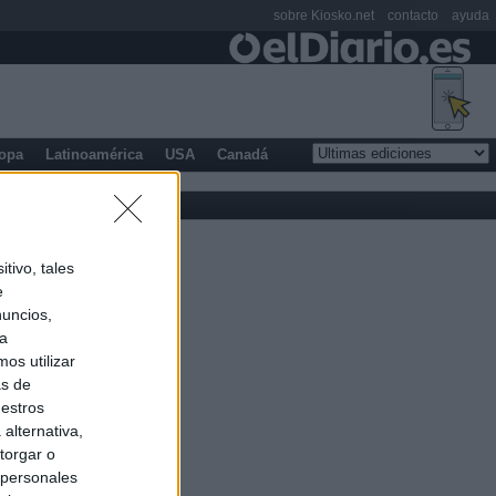
sobre Kiosko.net
contacto
ayuda
opa
Latinoamérica
USA
Canadá
tivo, tales
e
nuncios,
ra
os utilizar
as de
uestros
alternativa,
torgar o
 personales