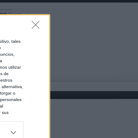
tivo, tales
e
nuncios,
ra
os utilizar
as de
uestros
alternativa,
torgar o
 personales
al
r sus
do nuestra