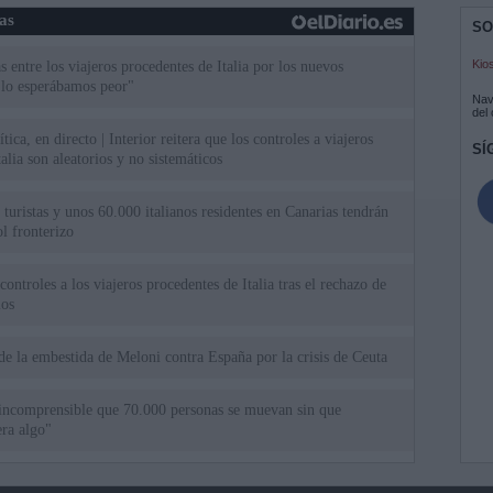
ias
SO
Kio
 entre los viajeros procedentes de Italia por los nuevos
 lo esperábamos peor"
Nav
del
tica, en directo | Interior reitera que los controles a viajeros
SÍ
alia son aleatorios y no sistemáticos
turistas y unos 60.000 italianos residentes en Canarias tendrán
ol fronterizo
ntroles a los viajeros procedentes de Italia tras el rechazo de
los
de la embestida de Meloni contra España por la crisis de Ceuta
incomprensible que 70.000 personas se muevan sin que
ra algo"