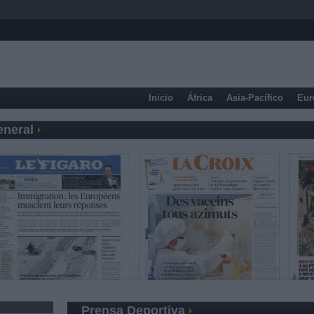
Inicio
África
Asia-Pacífico
Eur
eneral
Prensa Deportiva