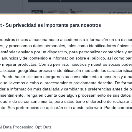
t -
Su privacidad es importante para nosotros
nuestros socios almacenamos o accedemos a información en un disposi
s, y procesamos datos personales, tales como identificadores únicos 
 estándar enviada por un dispositivo, para personalizar contenidos y a
 anuncios y del contenido e información sobre el público, así como pa
 y mejorar productos. Con su permiso, nosotros y nuestros socios podem
alización geográfica precisa e identificación mediante las característic
s. Puede hacer clic para otorgarnos su consentimiento a nosotros y a n
 que llevemos a cabo el procesamiento previamente descrito. De forma 
er a información más detallada y cambiar sus preferencias antes de o
nsentimiento. Tenga en cuenta que algún procesamiento de sus datos
querir de su consentimiento, pero usted tiene el derecho de rechazar t
to. Sus preferencias se aplicarán solo a este sitio web. Puede cambia
s en cualquier momento entrando de nuevo en este sitio web o visitan
privacidad.
l Data Processing Opt Outs