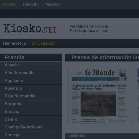
[ español ]
[ english ]
[ français ]
Periódicos de Francia
Toda la prensa de hoy
Hemeroteca
27/Oct/2023
Francia
Prensa de Información G
Alsacia
Alta Normandía
Aquitania
Auvernia
Baja Normandía
Borgoña
Bretaña
Centro
Champaña-Ardenas
Corcega
publicidad