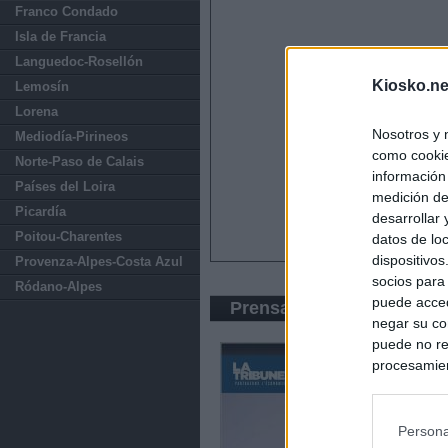
Franco Condado
Isla de Francia
Languedoc-Rosellón
Kiosko.ne
Lemosín
Lorena
Nosotros y 
Mediodía-Pirineos
como cookie
Norte-Paso de Calais
información
Países del Loira
medición de
Picardía
desarrollar
Poitou-Charentes
datos de loc
dispositivo
Provenza-Alpes-Costa Azul
socios para
Ródano-Alpes
puede acced
Prensa Económica
negar su co
puede no re
procesamien
preferencia
política de 
Persona