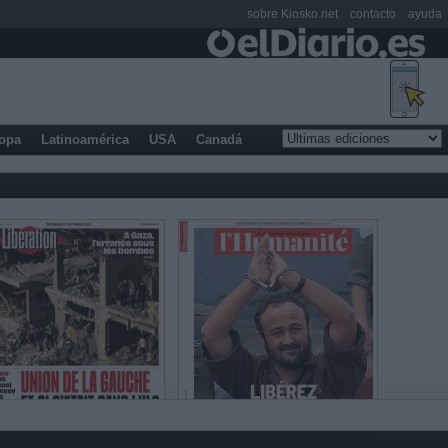
sobre Kiosko.net
contacto
ayuda
opa
Latinoamérica
USA
Canadá