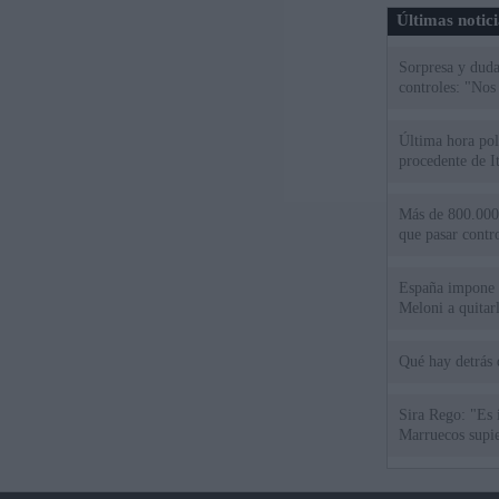
Últimas notic
Sorpresa y dudas
controles: "Nos
Última hora polí
procedente de It
Más de 800.000 
que pasar contr
España impone co
Meloni a quitar
Qué hay detrás 
Sira Rego: "Es 
Marruecos supie