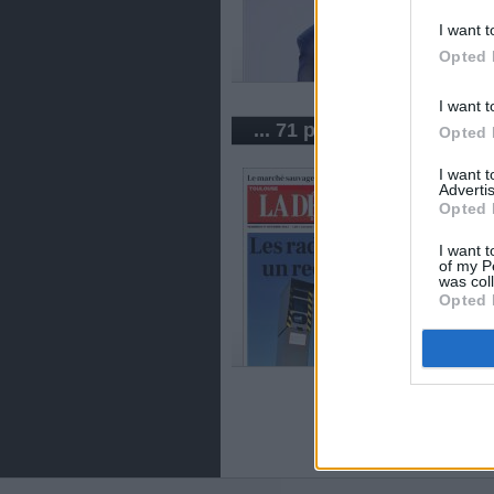
I want t
Opted 
I want t
... 71 periódicos de Franc
Opted 
I want 
Advertis
Opted 
I want t
of my P
was col
Opted 