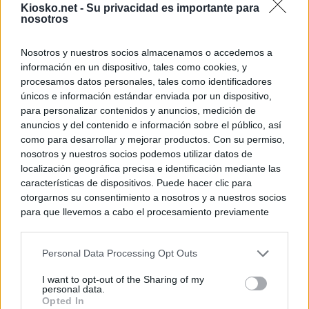
Kiosko.net -
Su privacidad es importante para
nosotros
Nosotros y nuestros socios almacenamos o accedemos a
información en un dispositivo, tales como cookies, y
procesamos datos personales, tales como identificadores
únicos e información estándar enviada por un dispositivo,
para personalizar contenidos y anuncios, medición de
anuncios y del contenido e información sobre el público, así
como para desarrollar y mejorar productos. Con su permiso,
nosotros y nuestros socios podemos utilizar datos de
localización geográfica precisa e identificación mediante las
características de dispositivos. Puede hacer clic para
otorgarnos su consentimiento a nosotros y a nuestros socios
para que llevemos a cabo el procesamiento previamente
descrito. De forma alternativa, puede acceder a información
más detallada y cambiar sus preferencias antes de otorgar o
Personal Data Processing Opt Outs
negar su consentimiento. Tenga en cuenta que algún
procesamiento de sus datos personales puede no requerir
I want to opt-out of the Sharing of my
de su consentimiento, pero usted tiene el derecho de
personal data.
rechazar tal procesamiento. Sus preferencias se aplicarán
Opted In