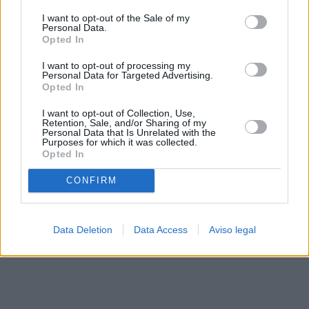
solo a este sitio web. Puede cambiar sus preferencias en
I want to opt-out of the Sale of my
cualquier momento entrando de nuevo en este sitio web o
Personal Data.
visitando nuestra política de privacidad.
Opted In
I want to opt-out of processing my
Personal Data for Targeted Advertising.
Opted In
I want to opt-out of Collection, Use,
Retention, Sale, and/or Sharing of my
Personal Data that Is Unrelated with the
Purposes for which it was collected.
Opted In
CONFIRM
Data Deletion
Data Access
Aviso legal