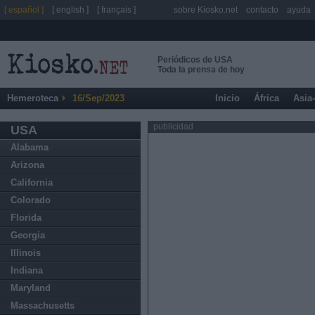
[ español ]
[ english ]
[ français ]
sobre Kiosko.net
contacto
ayuda
Periódicos de USA
Toda la prensa de hoy
Hemeroteca
16/Sep/2023
Inicio
África
Asia
publicidad
USA
Alabama
Arizona
California
Colorado
Florida
Georgia
Illinois
Indiana
Maryland
Massachusetts