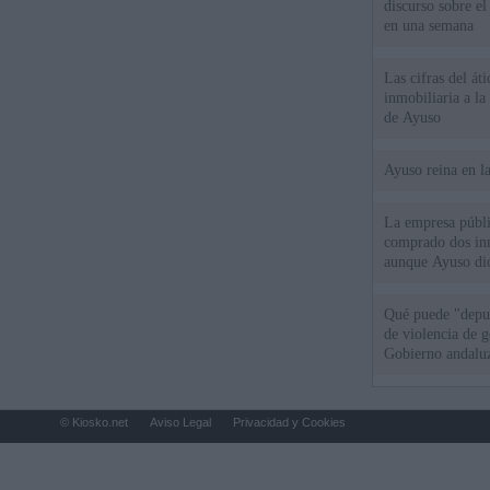
discurso sobre e
en una semana
Las cifras del át
inmobiliaria a l
de Ayuso
Ayuso reina en l
La empresa públic
comprado dos inm
aunque Ayuso dic
el año"
Qué puede "depur
de violencia de g
Gobierno andalu
© Kiosko.net
Aviso Legal
Privacidad y Cookies