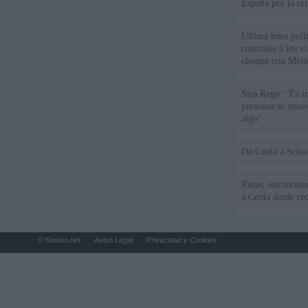
España por la cri
Última hora polít
controles a los vi
choque con Melo
Sira Rego: "Es i
personas se muev
algo"
De Ceu
Rutas, testimonio
a Ceuta desde red
© Kiosko.net
Aviso Legal
Privacidad y Cookies