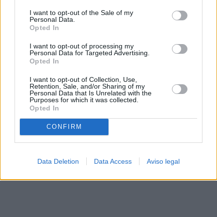
solo a este sitio web. Puede cambiar sus preferencias en
I want to opt-out of the Sale of my
cualquier momento entrando de nuevo en este sitio web o
Personal Data.
visitando nuestra política de privacidad.
Opted In
I want to opt-out of processing my
Personal Data for Targeted Advertising.
Opted In
I want to opt-out of Collection, Use,
Retention, Sale, and/or Sharing of my
Personal Data that Is Unrelated with the
Purposes for which it was collected.
Opted In
CONFIRM
Data Deletion
Data Access
Aviso legal