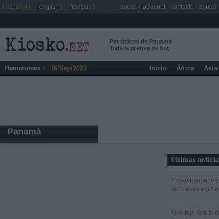
[ español ]
[ english ]
[ français ]
sobre Kiosko.net
contacto
ayuda
Periódicos de Panamá
Toda la prensa de hoy
Hemeroteca
16/Sep/2023
Inicio
África
Asia
Panamá
Últimas notici
España impone co
de Italia tras el
Qué hay detrás d