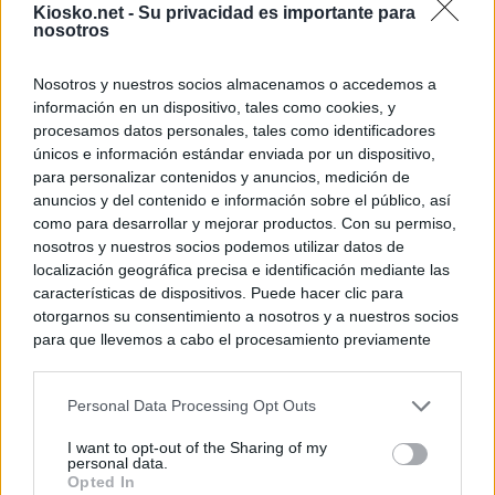
Kiosko.net -
Su privacidad es importante para
nosotros
Nosotros y nuestros socios almacenamos o accedemos a
información en un dispositivo, tales como cookies, y
procesamos datos personales, tales como identificadores
únicos e información estándar enviada por un dispositivo,
para personalizar contenidos y anuncios, medición de
anuncios y del contenido e información sobre el público, así
como para desarrollar y mejorar productos. Con su permiso,
nosotros y nuestros socios podemos utilizar datos de
localización geográfica precisa e identificación mediante las
características de dispositivos. Puede hacer clic para
otorgarnos su consentimiento a nosotros y a nuestros socios
para que llevemos a cabo el procesamiento previamente
descrito. De forma alternativa, puede acceder a información
más detallada y cambiar sus preferencias antes de otorgar o
Personal Data Processing Opt Outs
negar su consentimiento. Tenga en cuenta que algún
procesamiento de sus datos personales puede no requerir
I want to opt-out of the Sharing of my
de su consentimiento, pero usted tiene el derecho de
personal data.
rechazar tal procesamiento. Sus preferencias se aplicarán
Opted In