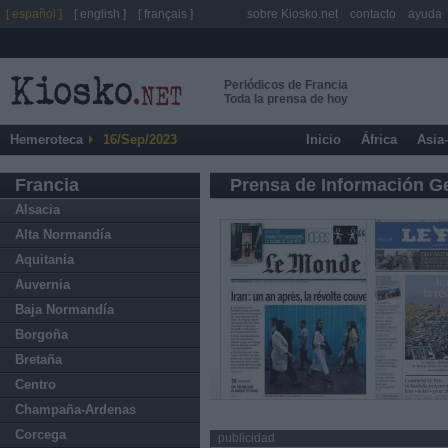
[ español ]
[ english ]
[ français ]
sobre Kiosko.net
contacto
ayuda
Periódicos de Francia
Toda la prensa de hoy
Hemeroteca
16/Sep/2023
Inicio
África
Asia
Francia
Prensa de Información G
Alsacia
Alta Normandía
Aquitania
Auvernia
Baja Normandía
Borgoña
Bretaña
Centro
Champaña-Ardenas
Corcega
publicidad