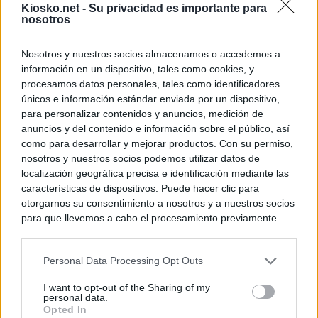
Kiosko.net -
Su privacidad es importante para
principales, un 3
nosotros
Nosotros y nuestros socios almacenamos o accedemos a
© Kiosko.net
Aviso Legal
Privacidad y Cookies
información en un dispositivo, tales como cookies, y
procesamos datos personales, tales como identificadores
únicos e información estándar enviada por un dispositivo,
para personalizar contenidos y anuncios, medición de
anuncios y del contenido e información sobre el público, así
como para desarrollar y mejorar productos. Con su permiso,
nosotros y nuestros socios podemos utilizar datos de
localización geográfica precisa e identificación mediante las
características de dispositivos. Puede hacer clic para
otorgarnos su consentimiento a nosotros y a nuestros socios
para que llevemos a cabo el procesamiento previamente
descrito. De forma alternativa, puede acceder a información
más detallada y cambiar sus preferencias antes de otorgar o
Personal Data Processing Opt Outs
negar su consentimiento. Tenga en cuenta que algún
procesamiento de sus datos personales puede no requerir
I want to opt-out of the Sharing of my
de su consentimiento, pero usted tiene el derecho de
personal data.
rechazar tal procesamiento. Sus preferencias se aplicarán
Opted In