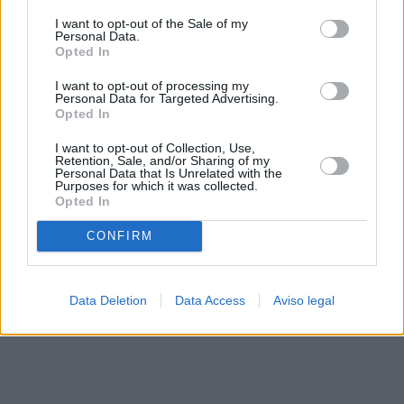
solo a este sitio web. Puede cambiar sus preferencias en
I want to opt-out of the Sale of my
cualquier momento entrando de nuevo en este sitio web o
Personal Data.
visitando nuestra política de privacidad.
Opted In
I want to opt-out of processing my
Personal Data for Targeted Advertising.
Opted In
I want to opt-out of Collection, Use,
Retention, Sale, and/or Sharing of my
Personal Data that Is Unrelated with the
Purposes for which it was collected.
Opted In
CONFIRM
Data Deletion
Data Access
Aviso legal