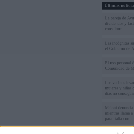
Últimas notici
La pareja de Ayu
dividendos y fac
consultora
Las incógnitas s
el Gobierno de 
El uso personal d
Comunidad de M
Los vecinos leva
mujeres y niñas 
días no consegu
Meloni denuncia 
mientras llama a
para Italia con 
España tiene cas