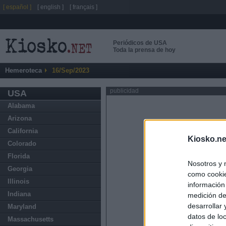
[ español ]
[ english ]
[ français ]
Periódicos de USA
Toda la prensa de hoy
Hemeroteca
16/Sep/2023
publicidad
USA
Alabama
Arizona
California
Kiosko.ne
Colorado
Florida
Nosotros y 
Georgia
como cookie
Illinois
información
Indiana
medición de
desarrollar
Maryland
datos de loc
Massachusetts