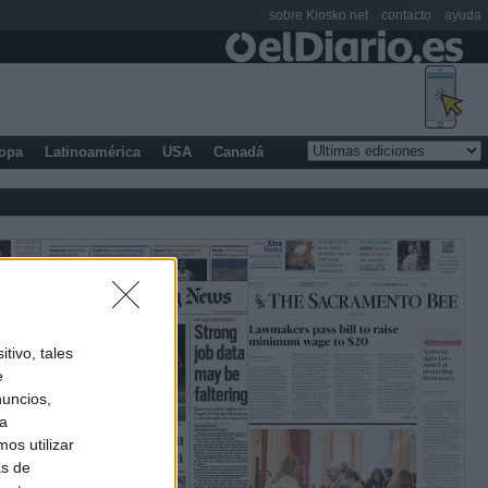
sobre Kiosko.net
contacto
ayuda
opa
Latinoamérica
USA
Canadá
tivo, tales
e
nuncios,
ra
os utilizar
as de