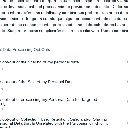
s. Puede hacer clic para otorgarnos su consentimiento a nosotros y a n
 que llevemos a cabo el procesamiento previamente descrito. De forma 
er a información más detallada y cambiar sus preferencias antes de o
rnia
nsentimiento. Tenga en cuenta que algún procesamiento de sus datos
querir de su consentimiento, pero usted tiene el derecho de rechazar t
to. Sus preferencias se aplicarán solo a este sitio web. Puede cambia
s en cualquier momento entrando de nuevo en este sitio web o visitan
privacidad.
l Data Processing Opt Outs
o opt-out of the Sharing of my personal data.
In
o opt-out of the Sale of my Personal Data.
In
to opt-out of processing my Personal Data for Targeted
ing.
In
ias
SO
o opt-out of Collection, Use, Retention, Sale, and/or Sharing
ersonal Data that Is Unrelated with the Purposes for which it
Kio
 que Ayuso señaló por la compra del ático: "Lo que no se dice es
lected.