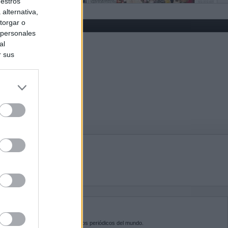
uestros
alternativa,
torgar o
 personales
al
r sus
do nuestra
BRE KIOSKO.NET
sko.net
es la puerta de entrada a los periódicos del mundo.