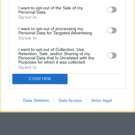
solo a este sitio web. Puede cambiar sus preferencias en
I want to opt-out of the Sale of my
cualquier momento entrando de nuevo en este sitio web o
Personal Data.
visitando nuestra política de privacidad.
Opted In
I want to opt-out of processing my
Personal Data for Targeted Advertising.
Opted In
I want to opt-out of Collection, Use,
Retention, Sale, and/or Sharing of my
Personal Data that Is Unrelated with the
Purposes for which it was collected.
Opted In
CONFIRM
Data Deletion
Data Access
Aviso legal