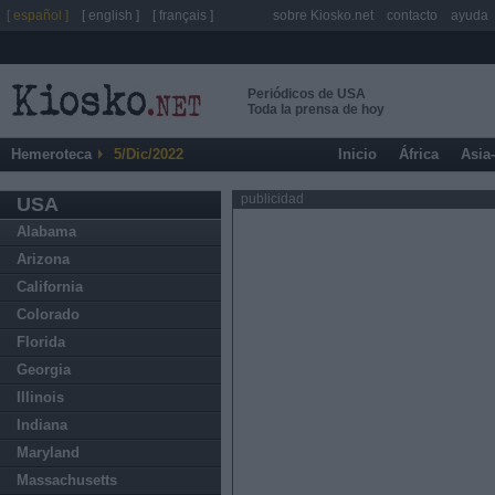
[ español ]
[ english ]
[ français ]
sobre Kiosko.net
contacto
ayuda
Periódicos de USA
Toda la prensa de hoy
Hemeroteca
5/Dic/2022
Inicio
África
Asia
publicidad
USA
Alabama
Arizona
California
Colorado
Florida
Georgia
Illinois
Indiana
Maryland
Massachusetts