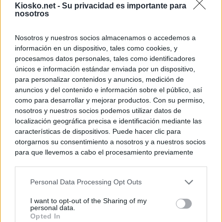
Kiosko.net -
Su privacidad es importante para
nosotros
Nosotros y nuestros socios almacenamos o accedemos a
información en un dispositivo, tales como cookies, y
procesamos datos personales, tales como identificadores
únicos e información estándar enviada por un dispositivo,
para personalizar contenidos y anuncios, medición de
anuncios y del contenido e información sobre el público, así
como para desarrollar y mejorar productos. Con su permiso,
nosotros y nuestros socios podemos utilizar datos de
localización geográfica precisa e identificación mediante las
características de dispositivos. Puede hacer clic para
otorgarnos su consentimiento a nosotros y a nuestros socios
para que llevemos a cabo el procesamiento previamente
descrito. De forma alternativa, puede acceder a información
más detallada y cambiar sus preferencias antes de otorgar o
Personal Data Processing Opt Outs
negar su consentimiento. Tenga en cuenta que algún
procesamiento de sus datos personales puede no requerir
I want to opt-out of the Sharing of my
de su consentimiento, pero usted tiene el derecho de
personal data.
rechazar tal procesamiento. Sus preferencias se aplicarán
Opted In