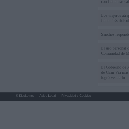
con Italia tras c
Los viajeros atra
Italia: “Es ridíc
Sánchez responde
El uso personal d
Comunidad de M
El Gobierno de A
de Gran Vía más
logró venderlo
© Kiosko.net
Aviso Legal
Privacidad y Cookies